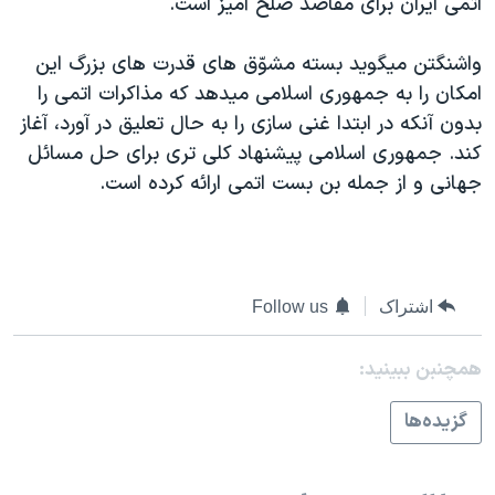
اتمی ايران برای مقاصد صلح آميز است.
اسرائیل در جنگ
نرگس محمدی برنده جایزه نوبل صلح
واشنگتن ميگويد بسته مشوّق های قدرت های بزرگ اين
همایش محافظه‌کاران آمریکا «سی‌پک»
امکان را به جمهوری اسلامی ميدهد که مذاکرات اتمی را
بدون آنکه در ابتدا غنی سازی را به حال تعليق در آورد، آغاز
صفحه‌های ویژه
کند. جمهوری اسلامی پيشنهاد کلی تری برای حل مسائل
سفر پرزیدنت ترامپ به چین
جهانی و از جمله بن بست اتمی ارائه کرده است.
اشتراک
Follow us
همچنبن ببینید:
گزيده‌ها