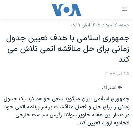
ینکهای
ابل
سترسی
جمعه ۱۶ مرداد ۱۴۰۵ ایران ۰۸:۱۹
خانه
هش
جمهوری اسلامی با هدف تعيين جدول
نسخه سبک وب‌سایت
ه
زمانی برای حل مناقشه اتمی تلاش می
حتوای
موضوع ها
کند
صلی
برنامه های تلویزیونی
ایران
هش
۲۵ تیر ۱۳۸۷
جدول برنامه ها
ه
آمریکا
فحه
صفحه‌های ویژه
جهان
اشتراک
صلی
فرکانس‌های صدای آمریکا
ورزشی
جام جهانی ۲۰۲۶
جمهوری اسلامی ايران ميگويد سعی خواهد کرد يک جدول
هش
پخش رادیویی
زمانی را برای حل و فصل مناقشات بر سر برنامه اتمی خود
ه
گزیده‌ها
عملیات خشم حماسی
در ديدار اين هفته خاوير سولانا رئيس سياست خارجی
ستجو
۲۵۰سالگی آمریکا
ویژه برنامه‌ها
یادگیری زبان انگلیسی
اتحاديه اروپا، تعيين کند.
ویدیوها
بایگانی برنامه‌های تلویزیونی