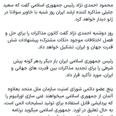
محمود احمدی نژاد رئيس جمهوری اسلامی گفت که سعيد
دنبال کنید
مستندها
فرهنگ و زندگی
جليلی مذاکره کننده ارشد ايران روز شنبه با خاوير سولانا در
حقوق شهروندی
انتخابات ریاست جمهوری آمریکا ۲۰۲۴
ژنو ديدار خواهد کرد.
اقتصادی
حمله جمهوری اسلامی به اسرائیل
روز دوشنبه احمدی نژاد گفت کانون مذاکرات را برای حل و
رمز مهسا
علم و فناوری
زبانهای مختلف
فصل اختلافات موجود «نکات مشترک» پيشنهادات شش
اسرائیل در جنگ
ورزش زنان در ایران
قدرت جهان و ايران، تشکيل خواهد داد.
گالری عکس
اعتراضات زن، زندگی، آزادی
رئيس جمهوری اسلامی ايران بار ديگر ردهر گونه پيش
آرشیو پخش زنده
مجموعه مستندهای دادخواهی
شرطی را برای تجديد مذاکرات بين قدرت های جهانی و
تریبونال مردمی آبان ۹۸
ايران، مورد تأکيد قرار داد.
دادگاه حمید نوری
پنج عضو دائمی شورای امنيت سازمان ملل متحد بعلاوه
چهل سال گروگان‌گیری
آلمان از جمهوری اسلامی ميخواهند غنی سازی اورانيوم را
قانون شفافیت دارائی کادر رهبری ایران
که پردايشی قابل استفاده برای توليد تسليحات اتمی است،
اعتراضات مردمی آبان ۹۸
به حال تعليق در آورد. جمهوری اسلامی ميگويد برنامه