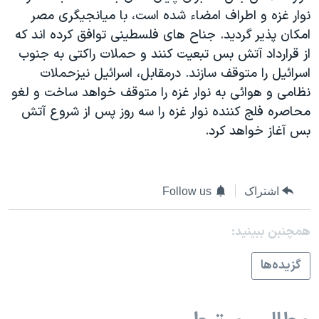
اسرائیل در جنگ
نوار غزه و اطراف امضاء شده است، با ميانجيگری مصر
نرگس محمدی برنده جایزه نوبل صلح
امکان پذير گرديد. جناح های فلسطينی توافق کرده اند که
از قرارداد آتش بس تبعيت کنند و حملات راکتی به جنوب
همایش محافظه‌کاران آمریکا «سی‌پک»
اسرائيل را متوقف سازند. درمقابل، اسرائيل نيزحملات
صفحه‌های ویژه
نظامی و هوائی به نوار غزه را متوقف خواهد ساخت و لغو
سفر پرزیدنت ترامپ به چین
محاصره فلج کننده نوار غزه را سه روز پس از شروع آتش
بس آغاز خواهد کرد.
اشتراک
Follow us
همچنبن ببینید:
گزيده‌ها