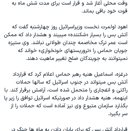
وقت محلی آغاز شد و قرار است برای مدت شش ماه به
دنبال کنید
مستندها
فرهنگ و زندگی
قوت خود باقی بماند.
حقوق شهروندی
انتخابات ریاست جمهوری آمریکا ۲۰۲۴
اهود اولمرت نخست وزيراسرائيل روز چهارشنبه گفت که
اقتصادی
حمله جمهوری اسلامی به اسرائیل
آتش بس را بسيار «شکننده» ميبيند و هشدار داد که ممکن
رمز مهسا
علم و فناوری
است عمر ترک مخاصمه چندان طولانی نباشد. وی ستيزه
زبانهای مختلف
اسرائیل در جنگ
ورزش زنان در ایران
جويان حماس را «تروريستهای خونخواری» خواند که
نميتوانند به جويندگان صلح تغيير ماهيت دهند.
گالری عکس
اعتراضات زن، زندگی، آزادی
آرشیو پخش زنده
مجموعه مستندهای دادخواهی
درغزه، اسماعيل هنيه رهبر حماس اعلام کرد که قرارداد
تریبونال مردمی آبان ۹۸
آتش بس ميتواند در جنوب اسرائيل که سالها حملات
راکتی و انفجاری را متحمل شده است، آرامش برقرار کند. با
دادگاه حمید نوری
اينهمه، هنيه هشدار داد در صورتيکه اسرائيل توافق را زير پا
چهل سال گروگان‌گیری
بگذارد سازمان متبوع وی نيز آماده است که حملات را از
قانون شفافیت دارائی کادر رهبری ایران
سر بگيرد.
اعتراضات مردمی آبان ۹۸
قرارداد آتش بس که برای پايان دادن به ماه ها جنگ در