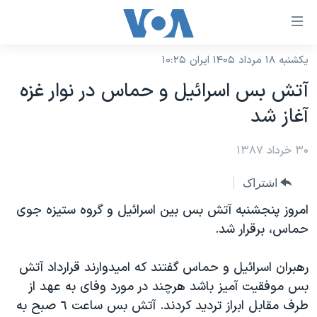
ینکهای
ابل
سترسی
یکشنبه ۱۸ مرداد ۱۴۰۵ ایران ۱۰:۲۵
خانه
هش
آتش بس اسرائيل و حماس در نوار غزه
نسخه سبک وب‌سایت
ه
آغاز شد
حتوای
موضوع ها
صلی
۳۰ خرداد ۱۳۸۷
برنامه های تلویزیونی
ایران
هش
جدول برنامه ها
ه
آمریکا
اشتراک
فحه
صفحه‌های ویژه
جهان
امروز پنجشنبه آتش بس بين اسرائيل و گروه ستيزه جوی
صلی
فرکانس‌های صدای آمریکا
حماس، برقرار شد.
ورزشی
جام جهانی ۲۰۲۶
هش
پخش رادیویی
ه
گزیده‌ها
عملیات خشم حماسی
رهبران اسرائيل و حماس گفتند که اميدوارند قرارداد آتش
ستجو
۲۵۰سالگی آمریکا
ویژه برنامه‌ها
بس موفقيت آميز باشد هرچند در مورد وفای به عهد از
یادگیری زبان انگلیسی
طرف مقابل ابراز ترديد کردند. آتش بس ساعت ٦ صبح به
ویدیوها
بایگانی برنامه‌های تلویزیونی