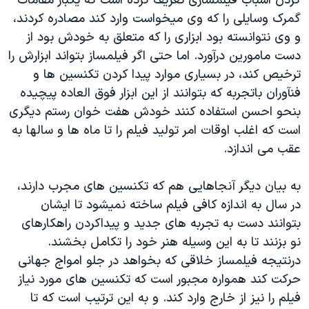
کردن اسباب فيلمسازی تعريف کرده است که يکبار مقامات
اسرائیل در جنگ
گمرک وسايلی را که وی ميخواست وارد کند مصادره کردند،
نرگس محمدی برنده جایزه نوبل صلح
و وی نتوانسته بود ابزاری را که متعلق به خودش بود از
همایش محافظه‌کاران آمریکا «سی‌پک»
دست مامورين درآورد. اما حتی اگر فيلمساز بتواند ابزارش را
ترخيص کند، در بسياری موارد پيدا کردن تکنسين ها و
صفحه‌های ویژه
فنآوران باتجربه که بتوانند از اين ابزار فوق العاده پيچيده
سفر پرزیدنت ترامپ به چین
بنحو احسن استفاده کنند خودش هفت خوان رستم ديگری
است که اغلب اوقات امر توليد فيلم را تا ماه ها و سالها به
عقب می اندازد.
به بيان ديگر آنجاهايی هم که تکنسين های مجرب دارند،
در سال به اندازه کافی فيلم ساخته نميشود تا ايشان
بتوانند دست به تجربه های جديد و پيداکردن راهکارهای
نو بزنند تا به اين وسيله هنر خود را تکامل بخشند.
درنتيجه فيلمساز خلاقی که بخواهد در جلو امواج جهانی
حرکت کند همواره مجبور است که تکنسين های مورد نياز
فيلم را نيز از خارج وارد کند. و به اين ترتيب است که تا