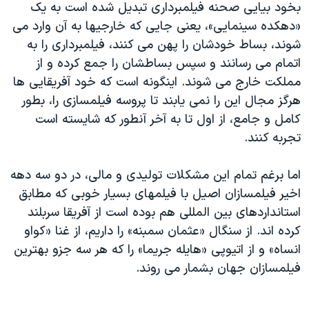
بخود بيايی صحنه فيلمبرداری تبديل شده است به يک
«دهکده سينمايی»، يعنی جايی که خارجيها به آن وارد می
شوند، بساط خودشان را پهن می کنند، فيلمبرداری را به
اتمام می رسانند و سپس بساطشان را جمع کرده و از
مملکت خارج می شوند. اينگونه است که خود آفريقايی ها
هرگز مجال اين را نمی يابند تا پروسه فيلمسازی را، بطور
کامل و جامع، از اول تا به آخر آنطور که شايسته است
تجربه کنند.
اما برغم تمام اين مشکلات توليدی و مالی، در دو سه دهه
اخير فيلمسازان اصيل با فيلمهای بسيار خوبی که مطابق
استانداردهای بين المللی هم بوده است از آفريقا سربلند
کرده اند. از سنگال «عثمان سمبنه» را داريم، از غنا «کواو
انساه» و از اتيوپی «هايله جريما» را که هر سه جزو بهترين
فيلمسازان جهان بشمار می روند.