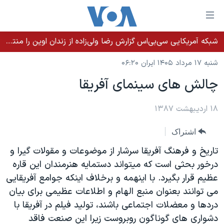
ینکهای
ابل
سترسی
شبکه آمریکایی سی‌بی‌‌اس گزارش رضا ولی‌زاده از زندان اوین را منتشر کرد؛ کامران حکمتی پیش از آغاز شیمی‌درمانی به زندان بازگردانده شد
خانه
هش
شنبه ۱۷ مرداد ۱۴۰۵ ایران ۰۶:۲۰
نسخه سبک وب‌سایت
ه
چالش های سينمای آفريقا
حتوای
موضوع ها
صلی
برنامه های تلویزیونی
۱۸ اردیبهشت ۱۳۸۷
ایران
هش
جدول برنامه ها
ه
آمریکا
اشتراک
فحه
صفحه‌های ویژه
جهان
تاريخ و فرهنگ آفريقا سرشار از موضوعات و مقولات گيرا و
صلی
فرکانس‌های صدای آمریکا
ورزشی
جام جهانی ۲۰۲۶
درخور بحثی است که ميتواند دستمايه هنرمندان اين قاره
هش
عظيم قرار بگيرد. با اينهمه و برخلاف اينکه جوامع آفريقايی
پخش رادیویی
ه
گزیده‌ها
عملیات خشم حماسی
می توانند بعنوان منبع الهام و اطلاعات عظيمی برای بيان
ستجو
۲۵۰سالگی آمریکا
ویژه برنامه‌ها
دردها و معضلات اجتماعی باشند، توليد فيلم در آفريقا با
یادگیری زبان انگلیسی
ویدیوها
بایگانی برنامه‌های تلویزیونی
دشواری های گوناگون روبروست زيرا اين صنعت فاقد