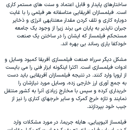
ساختارهای پايدار و قابل اعتماد و سنت های مستمر کاری
دنبال کنید
مستندها
فرهنگ و زندگی
است. فيلمسازان آفريقايی متاسفانه هر فيلمی را با غايت
حقوق شهروندی
انتخابات ریاست جمهوری آمریکا ۲۰۲۴
دوباره کاری و تلف کردن مقدار معتنابهی انرژی و ذخاير
اقتصادی
حمله جمهوری اسلامی به اسرائیل
جبران ناپذير به پايان می برند زيرا از وجود يک جامعه
مستحکم فيلمساز که ايشان را در ساختن يک صنعت
رمز مهسا
علم و فناوری
خودکفا ياری رساند بی بهره اند.
زبانهای مختلف
اسرائیل در جنگ
ورزش زنان در ایران
گالری عکس
اعتراضات زن، زندگی، آزادی
مشکل ديگر سرراه صنعت فيلمسازی آفريقا کمبود وسايل و
ادوات فيلمسازی است. اکثرا اينگونه ابزار فنی را می بايست
آرشیو پخش زنده
مجموعه مستندهای دادخواهی
از اروپا وارد کنند. در نتيجه فيلمسازان آفريقايی بايد دست
تریبونال مردمی آبان ۹۸
به جمع آوری ارز خارجی زده، وسايل مورد نيازشان را
دادگاه حمید نوری
خريداری کرده و سپس با مخارج زيادی آنرا به کشور منتقل
نمايند و تازه خرج گمرک و ساير خرجهای کناری را نيز از
چهل سال گروگان‌گیری
جيب خود بپردازند.
قانون شفافیت دارائی کادر رهبری ایران
اعتراضات مردمی آبان ۹۸
فيلمساز اتيوپيايی، هايله جريما، در مورد مشکلات وارد