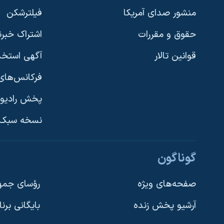
منشور صدای آمریکا
فیلترشکن
حقوق و مقررات
اشتراک خبرن
قوانین تالار
آگهی استخد
فرکانس‌های 
پخش رادیو
یادگیری زبان انگلیسی
نسخه سبک 
دنبال کنید
گوناگون
صفحه‌های ویژه
رؤسای جمهو
آرشیو پخش زنده
بایگانی برن
زبانهای مختلف