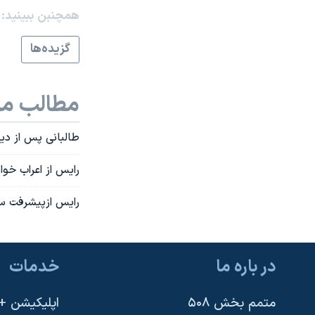
همچنبن ببینید:
نرگس محمدی برنده جایزه نوبل صلح
همایش محافظه‌کاران آمریکا «سی‌پک»
گزيده‌ها
صفحه‌های ویژه
سفر پرزیدنت ترامپ به چین
مطالب مر
طالبانی پس از دي
رايس از اعراب خوا
رايس ازپيشرفت س
در باره ما
خدمات
متمم بخش ۵۰۸
اپلیکیشن +VOA