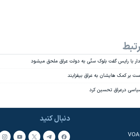
تبط
دار با رايس گفت بلوک سنّی به دولت عراق ملحق ميشود
ست بر کمک هايشان به عراق بيفزايند
ياسی درعراق تحسين کرد
دنبال کنید