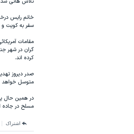
تلاش هائی شده 
مستندها
فرهنگ و زندگی
حقوق شهروندی
انتخابات ریاست جمهوری آمریکا ۲۰۲۴
خانم رايس درخو
اقتصادی
حمله جمهوری اسلامی به اسرائیل
سفر به کويت و 
رمز مهسا
علم و فناوری
مقامات آمريکائی
اسرائیل در جنگ
ورزش زنان در ایران
گران در شهر جن
گالری عکس
اعتراضات زن، زندگی، آزادی
کرده اند.
آرشیو پخش زنده
مجموعه مستندهای دادخواهی
صدر ديروز تهدي
تریبونال مردمی آبان ۹۸
متوسل خواهد ش
دادگاه حمید نوری
در همين حال پلي
چهل سال گروگان‌گیری
مسلح در جاده ای
قانون شفافیت دارائی کادر رهبری ایران
اعتراضات مردمی آبان ۹۸
اشتراک
اسرائیل در جنگ