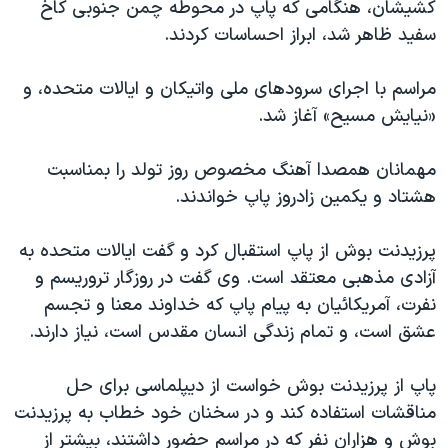
کشيشان، هنگامی که پاپ در محوطه چمن جنوبی کاخ
دنبال کنید
مستندها
فرهنگ و زندگی
سفيد ظاهر شد، ابراز احساسات کردند.
حقوق شهروندی
انتخابات ریاست جمهوری آمریکا ۲۰۲۴
مراسم با اجرای سرودهای ملی واتيکان و ايالات متحده، و
اقتصادی
حمله جمهوری اسلامی به اسرائیل
«نيايش مسيح» آغاز شد.
رمز مهسا
علم و فناوری
زبانهای مختلف
اسرائیل در جنگ
ورزش زنان در ایران
مهمانان همصدا آهنگ مخصوص روز تولد را بمناسبت
هشتاد و يکمين زادروز پاپ خواندند.
گالری عکس
اعتراضات زن، زندگی، آزادی
آرشیو پخش زنده
مجموعه مستندهای دادخواهی
پرزيدنت بوش از پاپ استقبال کرد و گفت ايالات متحده به
تریبونال مردمی آبان ۹۸
آزادی مذهبی معتقد است. وی گفت در روزگار تروريسم و
نفرت، آمريکائيان به پيام پاپ که خداوند معنا و تجسم
دادگاه حمید نوری
عشق است، و تمام زندگی انسان مقدس است، نياز دارند.
چهل سال گروگان‌گیری
قانون شفافیت دارائی کادر رهبری ایران
پاپ از پرزيدنت بوش خواست از ديپلماسی برای حل
مناقشات استفاده کند و در سخنان خود خطاب به پرزيدنت
اعتراضات مردمی آبان ۹۸
بوش و هزاران نفر که در مراسم حضور داشتند، بيشتر از