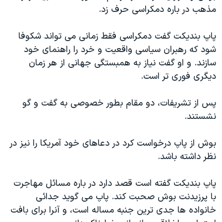
اسرائیل در جنگ
مذهب در باره دمکراسی حرف زد.
نرگس محمدی برنده جایزه نوبل صلح
پاپ بنديکت گفت دمکراسی فقط زمانی می تواند شکوفا
همایش محافظه‌کاران آمریکا «سی‌پک»
شود که رهبران سياسی واقعيت و خرد را راهنمای خود
صفحه‌های ویژه
سازند. و او گفت نياز به همبستگی جهانی از هر زمان
سفر پرزیدنت ترامپ به چین
ديگری فوری تر است.
پس از تشريفات، دو مقام بطور خصوصی به گفت و گو
نشستند.
بوش از پاپ درخواست کرد در دعاهای خود آمريکا را نيز در
نظر داشته باشد.
پاپ بنديکت گفته است قصد دارد در باره مسائل مهاجرت
با پرزيدنت بوش صحبت کند. پاپ می گويد جدائی
خانواده ها جدی ترين جنبه مساله است، و آنرا برای بافت