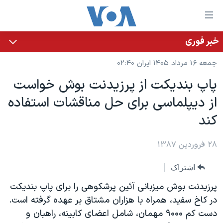
ینکهای
ابل
سترسی
خبر فوری
خانه
هش
جمعه ۱۶ مرداد ۱۴۰۵ ایران ۰۲:۴۰
نسخه سبک وب‌سایت
ه
پاپ بنديکت از پرزيدنت بوش خواست
حتوای
موضوع ها
از ديپلماسی برای حل مناقشات استفاده
صلی
برنامه های تلویزیونی
ایران
هش
کند
جدول برنامه ها
ه
آمریکا
فحه
صفحه‌های ویژه
۲۸ فروردین ۱۳۸۷
جهان
صلی
فرکانس‌های صدای آمریکا
ورزشی
جام جهانی ۲۰۲۶
هش
اشتراک
پخش رادیویی
ه
گزیده‌ها
عملیات خشم حماسی
پرزيدنت بوش ميزبانی آئين پرشکوهی را برای پاپ بنديکت
ستجو
۲۵۰سالگی آمریکا
ویژه برنامه‌ها
در کاخ سفيد، همراه با هزاران مشتاق بر عهده گرفته است.
یادگیری زبان انگلیسی
دست کم ۹۰۰۰ مهمان، شامل اعضای کابينه، راهبان و
ویدیوها
بایگانی برنامه‌های تلویزیونی