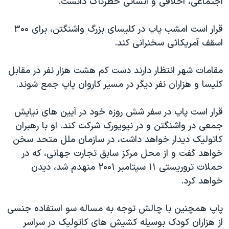
اجتماعی، اخلاقی و انسانی خطرناک دانست.
قرار است امشب پاپ در کليسای بزرگ واشنگتن، برای ۳۰۰
اسقف آمريکائی سخنرانی کند.
مقامات شهر انتظار دارند دست کم هشت هزار نفر در مقابل
کليسا و هزاران نفر ديگر در مسير کاروان پاپ جمع شوند.
قرار است پاپ در سفر شش روزه خود در آيين های نيايش
جمعی در واشنگتن و در نيويورک شرکت کند. او با رهبران
کاتوليک ديدار خواهد داشت، در سازمان ملل متحد سخن
خواهد گفت و از محل مرکز سابق تجارت جهانی، که در
حملات تروريستی ۱۱ سپتامبر ۲۰۰۱ منهدم شد، ديدن
خواهد کرد.
پاپ همچنين با چالش توجه به مساله سو استفاده جنسی
از هزاران کودک بوسيله کشيش های کاتوليک در سراسر