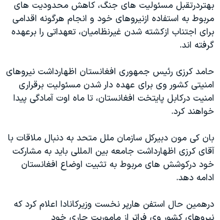
بهتردرتقبل مسئولیت های جنگ، کاهش محدودیت های
دنبال کنید
مستندها
فرهنگ و زندگی
مربوط به استفاده ازنیروهای خود و انجام هرگونه اقدامی
حقوق شهروندی
انتخابات ریاست جمهوری آمریکا ۲۰۲۴
برای اجتناب ازکشته شدن غیرنظامیان، تعهداتی را برعهده
گرفته اند.
اقتصادی
حمله جمهوری اسلامی به اسرائیل
رمز مهسا
علم و فناوری
حامد کرزی رئیس جمهوری افغانستان اظهارداشت نیروهای
زبانهای مختلف
اسرائیل در جنگ
ورزش زنان در ایران
امنیتی کشور وی برای عهده دار شدن مسئولیت برقراری
امنیت درکابل پایتخت افغانستان، تا ماه اوت آمادگی پیدا
گالری عکس
اعتراضات زن، زندگی، آزادی
خواهند کرد.
آرشیو پخش زنده
مجموعه مستندهای دادخواهی
تریبونال مردمی آبان ۹۸
بان کی مون دبیرکل سازمان ملل متحد به دنبال ملاقات با
آقای کرزی اظهارداشت جامعه بین المللی باید به مشارکت
دادگاه حمید نوری
خود درکوشش های مربوط به تثبیت اوضاع افغانستان
چهل سال گروگان‌گیری
ادامه دهد.
قانون شفافیت دارائی کادر رهبری ایران
درهمین حال استفن هارپر نخست وزیرکانادا اعلام کرد که
اعتراضات مردمی آبان ۹۸
نیروهای کشور وی فراتر از ماموریت جاری خود