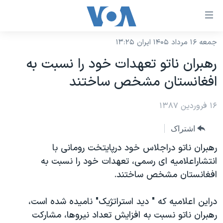
ینکهای
ابل
سترسی
جمعه ۱۶ مرداد ۱۴۰۵ ایران ۱۳:۲۵
خانه
هش
رهبران ناتو تعهدات خود را نسبت به
نسخه سبک وب‌سایت
ه
افغانستان مشخص ساختند
حتوای
موضوع ها
صلی
۱۶ فروردین ۱۳۸۷
برنامه های تلویزیونی
ایران
هش
جدول برنامه ها
ه
آمریکا
اشتراک
فحه
صفحه‌های ویژه
جهان
رهبران ناتو دراجلاس خود درپایتخت رومانی با
صلی
فرکانس‌های صدای آمریکا
انتشاراعلامیه ای رسمی، تعهدات خود را نسبت به
ورزشی
جام جهانی ۲۰۲۶
هش
افغانستان مشخص ساختند.
پخش رادیویی
ه
گزیده‌ها
عملیات خشم حماسی
ستجو
۲۵۰سالگی آمریکا
ویژه برنامه‌ها
دراین اعلامیه که " دید استراتژیک" نامیده شده است،
یادگیری زبان انگلیسی
رهبران ناتو نسبت به افزایش تعداد نیروها، مشارکت
ویدیوها
بایگانی برنامه‌های تلویزیونی