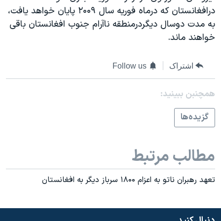
اسرائیل در جنگ
درافغانستان که درماه فوریه سال ۲۰۰۹ پایان خواهد یافت،
نرگس محمدی برنده جایزه نوبل صلح
به مدت دوسال دیگردرمنطقه ناآرام جنوب افغانستان باقی
خواهند ماند.
همایش محافظه‌کاران آمریکا «سی‌پک»
صفحه‌های ویژه
اشتراک
Follow us
سفر پرزیدنت ترامپ به چین
همچنبن ببینید:
گزيده‌ها
مطالب مرتبط
تعهد رهبران ناتو به اعزام ۱۸۰۰ سرباز ديگر به افغانستان
دنبال کنید