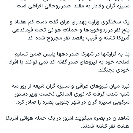
ستيزه گران وفادار به مقتدا صدر روحانی افراطی است.
دنبال کنید
مستندها
فرهنگ و زندگی
حقوق شهروندی
انتخابات ریاست جمهوری آمریکا ۲۰۲۴
يک سخنگوی وزارت بهداری عراق گفت دست کم هفتاد و
اقتصادی
حمله جمهوری اسلامی به اسرائیل
پنج نفر در زدوخوردها و حملات هوائی تحت فرماندهی
آمريکا کشته و قريب پانصد نفر مجروح شده اند.
رمز مهسا
علم و فناوری
زبانهای مختلف
اسرائیل در جنگ
ورزش زنان در ایران
بنا به گزارشها در شهرک صدر دهها پليس ضمن تسليم
گالری عکس
اعتراضات زن، زندگی، آزادی
اسلحه خود به نيروهای صدر گفته اند نمی توانند با افراد
خودی بجنگند.
آرشیو پخش زنده
مجموعه مستندهای دادخواهی
تریبونال مردمی آبان ۹۸
نبرد ميان نيروهای عراقی و ستيزه گران شيعه از روز سه
دادگاه حمید نوری
شنبه شدت گرفت که نوری المالکی نخست وزير دستور
سرکوبی ستيزه گران در شهر جنوبی بصره را صادر کرد.
چهل سال گروگان‌گیری
قانون شفافیت دارائی کادر رهبری ایران
شاهدان در بصره ميگويند امروز در يک حمله هوائی آمريکا
اعتراضات مردمی آبان ۹۸
هشت نفر کشته شدند.