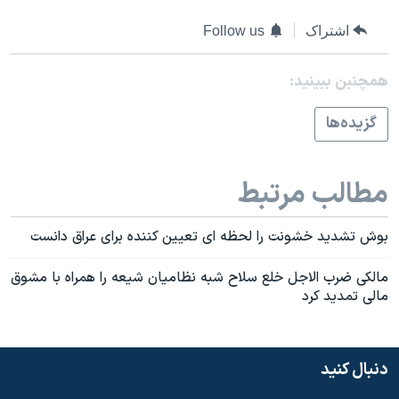
اسرائیل در جنگ
اشتراک
Follow us
نرگس محمدی برنده جایزه نوبل صلح
همایش محافظه‌کاران آمریکا «سی‌پک»
همچنبن ببینید:
صفحه‌های ویژه
گزيده‌ها
سفر پرزیدنت ترامپ به چین
مطالب مرتبط
بوش تشديد خشونت را لحظه ای تعيين کننده برای عراق دانست
مالکی ضرب الاجل خلع سلاح شبه نظاميان شيعه را همراه با مشوق
مالی تمديد کرد
دنبال کنید