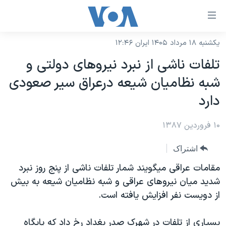
ینکهای
ابل
سترسی
یکشنبه ۱۸ مرداد ۱۴۰۵ ایران ۱۲:۴۶
خانه
هش
تلفات ناشی از نبرد نيروهای دولتی و
نسخه سبک وب‌سایت
ه
شبه نظاميان شيعه درعراق سير صعودی
حتوای
موضوع ها
دارد
صلی
برنامه های تلویزیونی
ایران
هش
۱۰ فروردین ۱۳۸۷
جدول برنامه ها
ه
آمریکا
فحه
صفحه‌های ویژه
جهان
اشتراک
صلی
فرکانس‌های صدای آمریکا
ورزشی
جام جهانی ۲۰۲۶
مقامات عراقی ميگويند شمار تلفات ناشی از پنج روز نبرد
هش
پخش رادیویی
شديد ميان نيروهای عراقی و شبه نظاميان شيعه به بيش
ه
گزیده‌ها
عملیات خشم حماسی
از دويست نفر افزايش يافته است.
ستجو
۲۵۰سالگی آمریکا
ویژه برنامه‌ها
یادگیری زبان انگلیسی
ویدیوها
بایگانی برنامه‌های تلویزیونی
بسياری از تلفات در شهرک صدر بغداد رخ داد که پايگاه