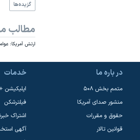
گزيده‌ها
نرگس محمدی برنده جایزه نوبل صلح
همایش محافظه‌کاران آمریکا «سی‌پک»
مطالب مر
صفحه‌های ویژه
سفر پرزیدنت ترامپ به چین
ارتش آمريکا: عوام
در باره ما
خدمات
متمم بخش ۵۰۸
اپلیکیشن +VOA
منشور صدای آمریکا
فیلترشکن
حقوق و مقررات
اشتراک خبرن
قوانین تالار
آگهی استخد