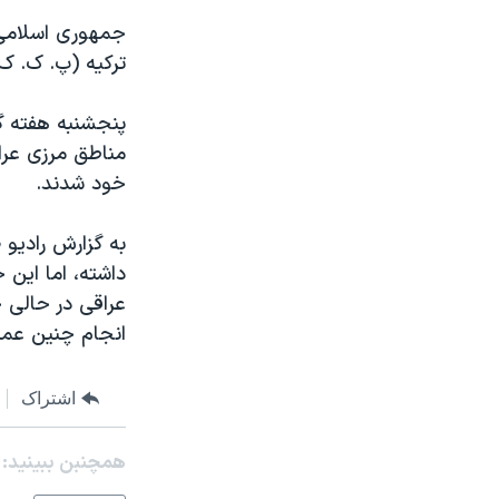
مستندها
فرهنگ و زندگی
جمهوری اسلامی م
حقوق شهروندی
انتخابات ریاست جمهوری آمریکا ۲۰۲۴
ترکيه (پ. ک. ک.
اقتصادی
حمله جمهوری اسلامی به اسرائیل
پنجشنبه هفته گذ
رمز مهسا
علم و فناوری
مناطق مرزی عراق
اسرائیل در جنگ
ورزش زنان در ایران
خود شدند.
گالری عکس
اعتراضات زن، زندگی، آزادی
به گزارش راديو 
آرشیو پخش زنده
مجموعه مستندهای دادخواهی
داشته، اما اين 
تریبونال مردمی آبان ۹۸
عراقی در حالی 
دادگاه حمید نوری
انجام چنين عملي
چهل سال گروگان‌گیری
اشتراک
قانون شفافیت دارائی کادر رهبری ایران
اعتراضات مردمی آبان ۹۸
همچنبن ببینید:
اسرائیل در جنگ