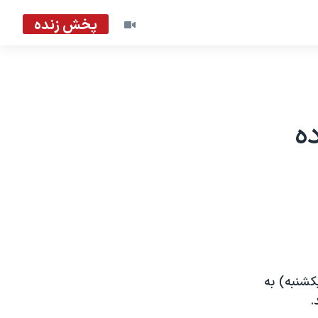
پخش زنده
ده
کشنبه) به
.