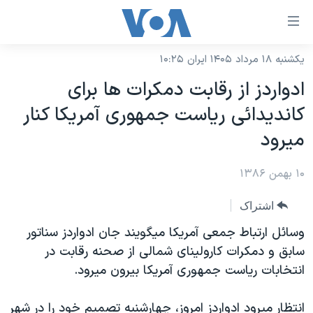
ینکهای
ابل
سترسی
یکشنبه ۱۸ مرداد ۱۴۰۵ ایران ۱۰:۲۵
خانه
هش
ادواردز از رقابت دمکرات ها برای
نسخه سبک وب‌سایت
ه
کانديدائی رياست جمهوری آمريکا کنار
حتوای
موضوع ها
ميرود
صلی
برنامه های تلویزیونی
ایران
هش
۱۰ بهمن ۱۳۸۶
جدول برنامه ها
ه
آمریکا
فحه
صفحه‌های ویژه
جهان
اشتراک
صلی
فرکانس‌های صدای آمریکا
ورزشی
جام جهانی ۲۰۲۶
وسائل ارتباط جمعی آمريکا ميگويند جان ادواردز سناتور
هش
پخش رادیویی
سابق و دمکرات کارولينای شمالی از صحنه رقابت در
ه
گزیده‌ها
عملیات خشم حماسی
انتخابات رياست جمهوری آمريکا بيرون ميرود.
ستجو
۲۵۰سالگی آمریکا
ویژه برنامه‌ها
یادگیری زبان انگلیسی
ویدیوها
بایگانی برنامه‌های تلویزیونی
انتظار ميرود ادواردز امروز، چهارشنبه تصميم خود را در شهر