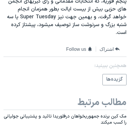
پنجم فوريه، که انتخابات مقدماتی و رای گيريهای انجمن
اسرائیل در جنگ
های حزبی بيش از بيست ايالت بطور همزمان انجام
نرگس محمدی برنده جایزه نوبل صلح
خواهد گرفت، و بهمين جهت نيز Super Tuesday يا سه
همایش محافظه‌کاران آمریکا «سی‌پک»
شنبه بزرگ و سرنوشت ساز توصيف ميشود، پيشتاز کرده
است.
صفحه‌های ویژه
سفر پرزیدنت ترامپ به چین
اشتراک
Follow us
همچنبن ببینید:
گزيده‌ها
مطالب مرتبط
مک کين برنده جمهوريخواهان درفلوريدا تائيد و پشتيبانی جوليانی
را کسب ميکند