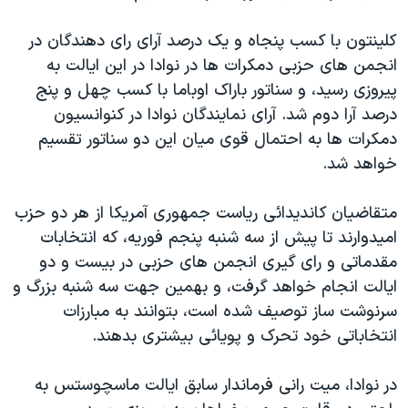
اسرائیل در جنگ
نرگس محمدی برنده جایزه نوبل صلح
کلينتون با کسب پنجاه و يک درصد آرای رای دهندگان در
انجمن های حزبی دمکرات ها در نوادا در اين ايالت به
همایش محافظه‌کاران آمریکا «سی‌پک»
پيروزی رسيد، و سناتور باراک اوباما با کسب چهل و پنج
صفحه‌های ویژه
درصد آرا دوم شد. آرای نمايندگان نوادا در کنوانسيون
سفر پرزیدنت ترامپ به چین
دمکرات ها به احتمال قوی ميان اين دو سناتور تقسيم
خواهد شد.
متقاضيان کانديدائی رياست جمهوری آمريکا از هر دو حزب
اميدوارند تا پيش از سه شنبه پنجم فوريه، که انتخابات
مقدماتی و رای گيری انجمن های حزبی در بيست و دو
ايالت انجام خواهد گرفت، و بهمين جهت سه شنبه بزرگ و
سرنوشت ساز توصيف شده است، بتوانند به مبارزات
انتخاباتی خود تحرک و پويائی بيشتری بدهند.
در نوادا، ميت رانی فرماندار سابق ايالت ماسچوستس به