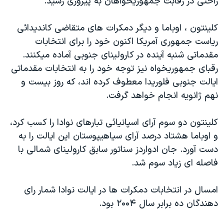
راحتی در رقابت جمهوريخواهان به پيروزی رسيد.
کلينتون ، اوباما و ديگر دمکرات های متقاضی کانديدائی
رياست جمهوری آمريکا اکنون خود را برای انتخابات
مقدماتی شنبه آينده در کارولينای جنوبی آماده ميکنند.
رقبای جمهوريخواه نيز توجه خود را به انتخابات مقدماتی
ايالت جنوبی فلوريدا معطوف کرده اند، که روز بيست و
نهم ژانويه انجام خواهد گرفت.
کلينتون دو سوم آرای اسپانيائی تبارهای نوادا را کسب کرد،
و اوباما هشتاد درصد آرای سياهيپوستان اين ايالت را به
دست آورد. جان ادواردز سناتور سابق کارولينای شمالی با
فاصله ای زياد سوم شد.
امسال در انتخابات دمکرات ها در ايالت نوادا شمار رای
دهندگان ده برابر سال ۲۰۰۴ بود.