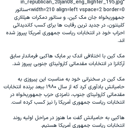
in_republican_20jan08_eng_llighter_195.jpg"
دنبال کنید
مستندها
فرهنگ و زندگی
width=210 align=left vspace=2 border=0>سناتور
حقوق شهروندی
انتخابات ریاست جمهوری آمریکا ۲۰۲۴
جمهوريخواه جان مک کين، و سناتور دمکرات هيللاری
کلينتون، در جديد ترين رقابت ها برای کسب کانديدائی
اقتصادی
حمله جمهوری اسلامی به اسرائیل
احزاب خود در انتخابات رياست جمهوری آمريکا پيروز شده
رمز مهسا
علم و فناوری
اند.
زبانهای مختلف
اسرائیل در جنگ
ورزش زنان در ایران
مک کين با اختلافی اندک بر مايک هاکبی فرماندار سابق
گالری عکس
اعتراضات زن، زندگی، آزادی
آرکانزا در انتخابات مقدماتی کارولينای جنوبی پيروز شد.
آرشیو پخش زنده
مجموعه مستندهای دادخواهی
تریبونال مردمی آبان ۹۸
مک کين در سخنرانی خود به مناسبت اين پيروزی به
حاميانش يادآوری کرد که از سال ۱۹۸۰ ببعد برنده انتخابات
دادگاه حمید نوری
مقدماتی کارولينای جنوب، نامزدی حزب جمهوريخواه در
چهل سال گروگان‌گیری
انتخابات رياست جمهوری آمريکا را نيز کسب کرده است.
قانون شفافیت دارائی کادر رهبری ایران
هاکبی به حاميانش گفت ما هنوز در مراحل اوليه روند
اعتراضات مردمی آبان ۹۸
انتخابات رياست جمهوری آمريکا هستيم.