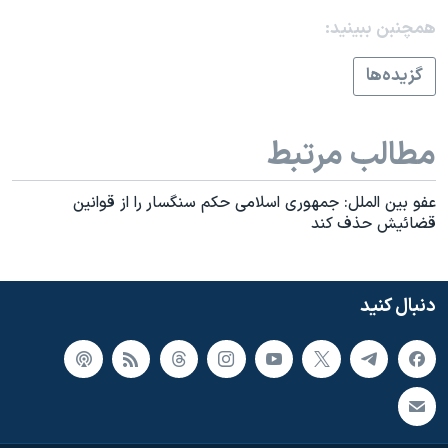
اسرائیل در جنگ
همچنبن ببینید:
نرگس محمدی برنده جایزه نوبل صلح
گزيده‌ها
همایش محافظه‌کاران آمریکا «سی‌پک»
صفحه‌های ویژه
مطالب مرتبط
سفر پرزیدنت ترامپ به چین
عفو بين الملل: جمهوری اسلامی حکم سنگسار را از قوانين
قضائيش حذف کند
دنبال کنید