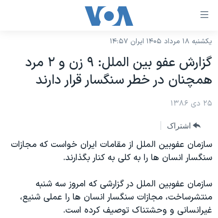
ینکهای
ابل
سترسی
یکشنبه ۱۸ مرداد ۱۴۰۵ ایران ۱۴:۵۷
خانه
هش
گزارش عفو بين الملل: ٩ زن و ٢ مرد
نسخه سبک وب‌سایت
ه
همچنان در خطر سنگسار قرار دارند
حتوای
موضوع ها
صلی
۲۵ دی ۱۳۸۶
برنامه های تلویزیونی
ایران
هش
جدول برنامه ها
ه
آمریکا
اشتراک
فحه
صفحه‌های ویژه
جهان
سازمان عفوبين الملل از مقامات ايران خواست که مجازات
صلی
فرکانس‌های صدای آمریکا
سنگسار انسان ها را به کلی به کنار بگذارند.
ورزشی
جام جهانی ۲۰۲۶
هش
پخش رادیویی
ه
گزیده‌ها
عملیات خشم حماسی
سازمان عفوبين الملل در گزارشی که امروز سه شنبه
ستجو
۲۵۰سالگی آمریکا
ویژه برنامه‌ها
منتشرساخت، مجازات سنگسار انسان ها را عملی شنيع،
یادگیری زبان انگلیسی
غيرانسانی و وحشتناک توصيف کرده است.
ویدیوها
بایگانی برنامه‌های تلویزیونی