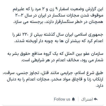
دنبال کنید
مستندها
فرهنگ و زندگی
اين گزارش وضعيت اسفبار ٩ زن و ٢ مرد را که عليرغم
حقوق شهروندی
انتخابات ریاست جمهوری آمریکا ۲۰۲۴
موقوف شدن مجازات سنگسار در ايران در سال ٢٠٠٢
همچنان در خطر سنگسارقرار دارند، برجسته می سازد.
اقتصادی
حمله جمهوری اسلامی به اسرائیل
رمز مهسا
علم و فناوری
جمهوری اسلامی ايران سال گذشته بيش از ٢٢٠ نفر را
زبانهای مختلف
اسرائیل در جنگ
ورزش زنان در ایران
اعدام کرد که بيشتر آن ها به چوبه دار آويخته شدند.
گالری عکس
اعتراضات زن، زندگی، آزادی
سازمان عفو بين الملل که يک گروه مدافع حقوق بشر به
آرشیو پخش زنده
مجموعه مستندهای دادخواهی
شمار می رود، مخالف اعدام در هر شرايطی است.
تریبونال مردمی آبان ۹۸
طبق شرع اسلام، جرايمی مانند قتل، تجاوز جنسی، سرقت،
دادگاه حمید نوری
ارتکاب زنا و قاچاق مواد مخدر، مجازات اعدام را به دنبال
چهل سال گروگان‌گیری
دارد.
قانون شفافیت دارائی کادر رهبری ایران
اعتراضات مردمی آبان ۹۸
اشتراک
Follow us