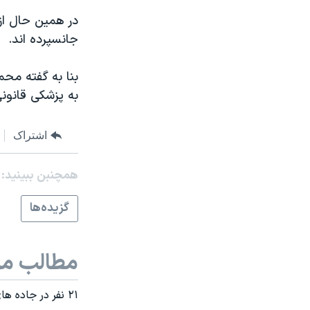
مستندها
فرهنگ و زندگی
در همين حال از
حقوق شهروندی
انتخابات ریاست جمهوری آمریکا ۲۰۲۴
جانسپرده اند.
اقتصادی
حمله جمهوری اسلامی به اسرائیل
بنا به گفته مح
رمز مهسا
علم و فناوری
به پزشکی قانو
اسرائیل در جنگ
ورزش زنان در ایران
گالری عکس
اعتراضات زن، زندگی، آزادی
اشتراک
آرشیو پخش زنده
مجموعه مستندهای دادخواهی
همچنبن ببینید:
تریبونال مردمی آبان ۹۸
دادگاه حمید نوری
گزيده‌ها
چهل سال گروگان‌گیری
قانون شفافیت دارائی کادر رهبری ایران
مطالب مر
اعتراضات مردمی آبان ۹۸
۲۱ نفر در جاده های ايران جان خود را از دست دادند
اسرائیل در جنگ