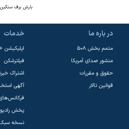
بارش برف سنگين د
نرگس محمدی برنده جایزه نوبل صلح
همایش محافظه‌کاران آمریکا «سی‌پک»
صفحه‌های ویژه
در باره ما
خدمات
سفر پرزیدنت ترامپ به چین
متمم بخش ۵۰۸
اپلیکیشن +VOA
منشور صدای آمریکا
فیلترشکن
حقوق و مقررات
اشتراک خبرن
قوانین تالار
آگهی استخد
فرکانس‌های 
پخش رادیو
یادگیری زبان انگلیسی
نسخه سبک 