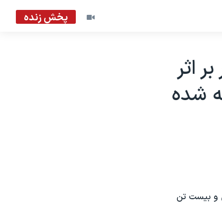
پخش زنده
مترقبه ايران: ۸ نفر بر اثر
کشته شده
ی و بيست تن