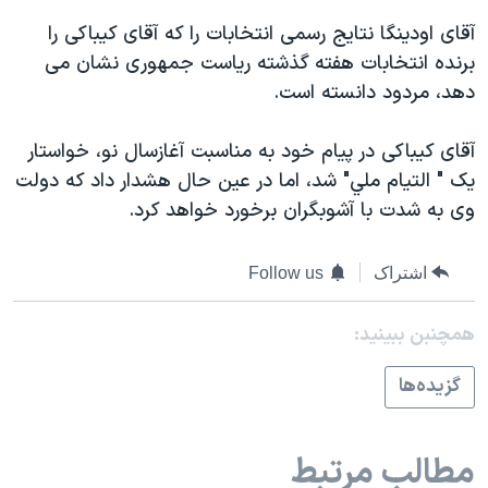
اسرائیل در جنگ
آقای اودينگا نتايج رسمی انتخابات را که آقای کيباکی را
نرگس محمدی برنده جایزه نوبل صلح
برنده انتخابات هفته گذشته رياست جمهوری نشان می
همایش محافظه‌کاران آمریکا «سی‌پک»
دهد، مردود دانسته است.
صفحه‌های ویژه
آقای کيباکی در پيام خود به مناسبت آغازسال نو، خواستار
سفر پرزیدنت ترامپ به چین
يک " التيام ملي" شد، اما در عين حال هشدار داد که دولت
وی به شدت با آشوبگران برخورد خواهد کرد.
اشتراک
Follow us
همچنبن ببینید:
گزيده‌ها
مطالب مرتبط