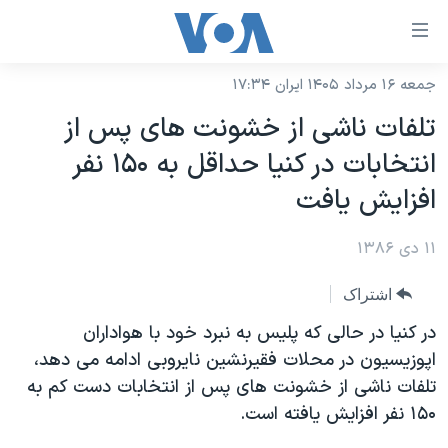
ینکهای
ابل
سترسی
جمعه ۱۶ مرداد ۱۴۰۵ ایران ۱۷:۳۴
خانه
هش
تلفات ناشی از خشونت های پس از
نسخه سبک وب‌سایت
ه
انتخابات در کنيا حداقل به ۱۵۰ نفر
حتوای
موضوع ها
افزايش يافت
صلی
برنامه های تلویزیونی
ایران
هش
۱۱ دی ۱۳۸۶
جدول برنامه ها
ه
آمریکا
فحه
صفحه‌های ویژه
جهان
اشتراک
صلی
فرکانس‌های صدای آمریکا
ورزشی
جام جهانی ۲۰۲۶
در کنيا در حالی که پليس به نبرد خود با هواداران
هش
پخش رادیویی
اپوزيسيون در محلات فقيرنشين نايروبی ادامه می دهد،
ه
گزیده‌ها
عملیات خشم حماسی
تلفات ناشی از خشونت های پس از انتخابات دست کم به
ستجو
۲۵۰سالگی آمریکا
ویژه برنامه‌ها
یادگیری زبان انگلیسی
۱۵۰ نفر افزايش يافته است.
ویدیوها
بایگانی برنامه‌های تلویزیونی