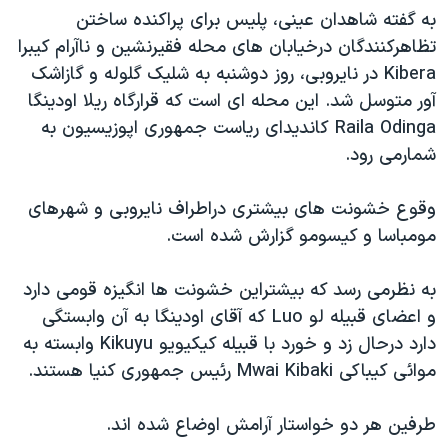
به گفته شاهدان عينی، پليس برای پراکنده ساختن
دنبال کنید
مستندها
فرهنگ و زندگی
تظاهرکنندگان درخيابان های محله فقيرنشين و ناآرام کيبرا
حقوق شهروندی
انتخابات ریاست جمهوری آمریکا ۲۰۲۴
Kibera در نايروبی، روز دوشنبه به شليک گلوله و گازاشک
اقتصادی
حمله جمهوری اسلامی به اسرائیل
آور متوسل شد. اين محله ای است که قرارگاه ريلا اودينگا
Raila Odinga کانديدای رياست جمهوری اپوزيسيون به
رمز مهسا
علم و فناوری
زبانهای مختلف
شمارمی رود.
اسرائیل در جنگ
ورزش زنان در ایران
گالری عکس
اعتراضات زن، زندگی، آزادی
وقوع خشونت های بيشتری دراطراف نايروبی و شهرهای
مومباسا و کيسومو گزارش شده است.
آرشیو پخش زنده
مجموعه مستندهای دادخواهی
تریبونال مردمی آبان ۹۸
به نظرمی رسد که بيشتراين خشونت ها انگيزه قومی دارد
دادگاه حمید نوری
و اعضای قبيله لو Luo که آقای اودينگا به آن وابستگی
دارد درحال زد و خورد با قبيله کيکيويو Kikuyu وابسته به
چهل سال گروگان‌گیری
موائی کيباکی Mwai Kibaki رئيس جمهوری کنيا هستند.
قانون شفافیت دارائی کادر رهبری ایران
اعتراضات مردمی آبان ۹۸
طرفين هر دو خواستار آرامش اوضاع شده اند.