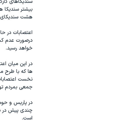
سنديکاهای کارگر
مستندها
فرهنگ و زندگی
بيشتر سنديکا ه
حقوق شهروندی
انتخابات ریاست جمهوری آمریکا ۲۰۲۴
هشت سنديکای مو
اقتصادی
حمله جمهوری اسلامی به اسرائیل
اعتصابات در حال
رمز مهسا
علم و فناوری
درصورت عدم کس
اسرائیل در جنگ
ورزش زنان در ایران
خواهد رسيد.
گالری عکس
اعتراضات زن، زندگی، آزادی
در اين ميان اعت
آرشیو پخش زنده
مجموعه مستندهای دادخواهی
ها که با طرح م
تریبونال مردمی آبان ۹۸
نخست اعتصابات 
دادگاه حمید نوری
جمعی بمردم توصي
چهل سال گروگان‌گیری
در پاريس و حومه
قانون شفافیت دارائی کادر رهبری ایران
چندی پيش در شهر
اعتراضات مردمی آبان ۹۸
است.
اسرائیل در جنگ