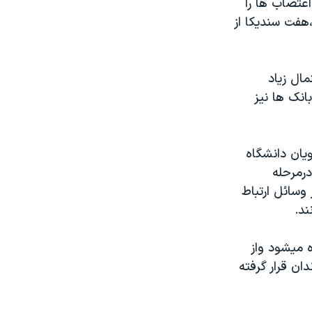
عتصاب ها را
هفت سنديکا از
مال زياد
نک ها نيز
يان دانشگاه
رمرحله
سائل ارتباط
ند.
 ميشود واز
ان قرار گرفته