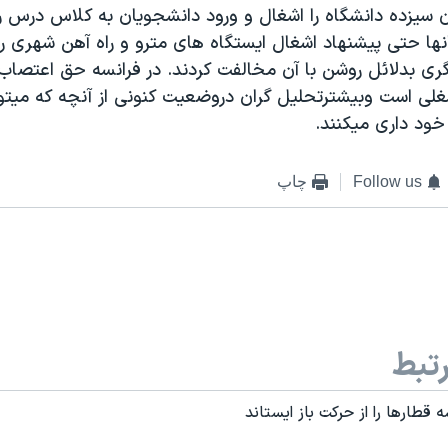
ن سيزده دانشگاه را اشغال و ورود دانشجويان به کلاس درس ر
نها حتی پيشنهاد اشغال ايستگاه های مترو و راه آهن شهری را 
ری بدلائل روشن با آن مخالفت کردند. در فرانسه حق اعتصاب 
ی است وبيشترتحليل گران دروضعيت کنونی از آنچه که ميت
خود داری ميکنند.
Follow us
چاپ
تبط
 قطارها را از حرکت باز ايستاند