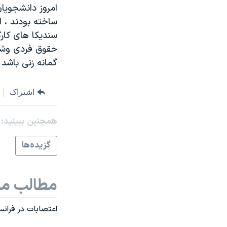
امروز دانشجويا
نرگس محمدی برنده جایزه نوبل صلح
ساخته بودند ، ا
همایش محافظه‌کاران آمریکا «سی‌پک»
سنديکا های کارگ
حقوق فردی وشغل
صفحه‌های ویژه
گمانه زنی باشد 
سفر پرزیدنت ترامپ به چین
اشتراک
همچنبن ببینید:
گزيده‌ها
مطالب مر
اعتصابات در فرانسه