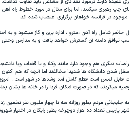
ی عقيده دارند درمورد تعدادی از مشاغل بايد تفاوت گذاشت. ا
ای چپ رهبری ميکنند، اما برای مثال در مورد خطوط راه آهن ،
جود در فرانسه خواهان برگزاری اعتصاب شده اند.
 حاضر شامل راه آهن ،مترو ، اداره برق و گاز ميشود و به احت
ب توافق دامنه آن گسترش خواهد يافت و به مدارس وحتی با
راضات ديگری هم وجود دارد مانند وکلا و يا قضات ويا دانشجو
سقل شدن دانشگاه ها شديدا مخالفند.اما آنچه که هم اکنون د
قابل لمس است قطع کامل آمد وشدها در شهر است . امروز و
ه ميکردند که در صورت امکان فردا را در خانه ها يشان بمان
 جابجائی مردم بطور روزانه سه تا چهار مليون نفر تخمين زده
 پاريس تعداد ده هزار دوچرخه بطور رايگان در اختيار شهروند