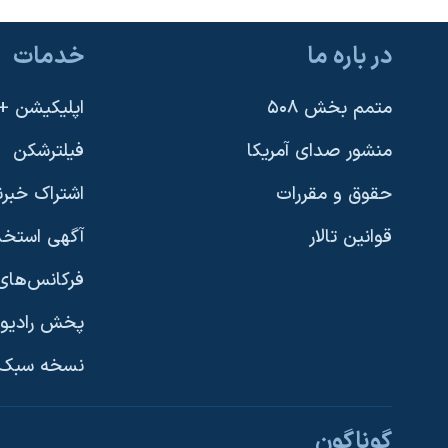
در باره ما
خدمات
متمم بخش ۵۰۸
اپلیکیشن +VOA
منشور صدای آمریکا
فیلترشکن
حقوق و مقررات
اشتراک خبرن
قوانین تالار
آگهی استخد
فرکانس‌های 
پخش رادیو
یادگیری زبان انگلیسی
نسخه سبک 
دنبال کنید
گوناگون