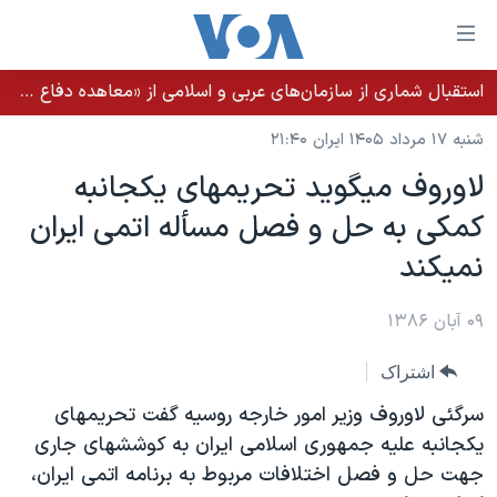
ینکهای
ابل
سترسی
استقبال شماری از سازمان‌های عربی و اسلامی از «معاهده دفاع مشترک مکه»
خانه
هش
شنبه ۱۷ مرداد ۱۴۰۵ ایران ۲۱:۴۰
نسخه سبک وب‌سایت
ه
لاوروف ميگويد تحريمهای يکجانبه
حتوای
موضوع ها
کمکی به حل و فصل مسأله اتمی ايران
صلی
برنامه های تلویزیونی
ایران
هش
نميکند
جدول برنامه ها
ه
آمریکا
فحه
صفحه‌های ویژه
۰۹ آبان ۱۳۸۶
جهان
صلی
فرکانس‌های صدای آمریکا
ورزشی
جام جهانی ۲۰۲۶
هش
اشتراک
پخش رادیویی
ه
گزیده‌ها
عملیات خشم حماسی
سرگئی لاوروف وزير امور خارجه روسيه گفت تحريمهای
ستجو
۲۵۰سالگی آمریکا
ویژه برنامه‌ها
يکجانبه عليه جمهوری اسلامی ايران به کوششهای جاری
یادگیری زبان انگلیسی
جهت حل و فصل اختلافات مربوط به برنامه اتمی ايران،
ویدیوها
بایگانی برنامه‌های تلویزیونی