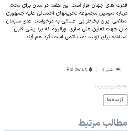
اسرائیل در جنگ
قدرت های جهان قرار است اين هفته در لندن برای بحث
نرگس محمدی برنده جایزه نوبل صلح
درباره سومين مجموعه تحريمهای احتمالی عليه جمهوری
اسلامی ايران بخاطر بی اعتنائی به درخواست های سازمان
همایش محافظه‌کاران آمریکا «سی‌پک»
ملل جهت تعليق غنی سازی اورانيوم که پردايشی قابل
صفحه‌های ویژه
استفاده برای توليد بمب اتمی است، گرد هم آيند.
سفر پرزیدنت ترامپ به چین
اشتراک
Follow us
همچنبن ببینید:
گزيده‌ها
مطالب مرتبط