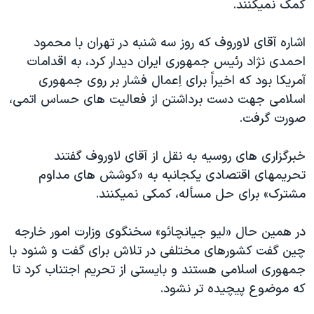
کمک نميکنند.
دنبال کنید
مستندها
فرهنگ و زندگی
حقوق شهروندی
انتخابات ریاست جمهوری آمریکا ۲۰۲۴
اشاره آقای لاوروف که روز سه شنبه در تهران با محمود
احمدی نژاد رئيس جمهوری ايران ديدار کرد، به اقدامات
اقتصادی
حمله جمهوری اسلامی به اسرائیل
آمريکا بود که اخيراً برای اِعمال فشار بر روی جمهوری
رمز مهسا
علم و فناوری
اسلامی جهت دست برداشتن از فعاليت های حساس اتمی،
زبانهای مختلف
اسرائیل در جنگ
ورزش زنان در ایران
صورت گرفت.
گالری عکس
اعتراضات زن، زندگی، آزادی
خبرگزاری های روسيه به نقل از آقای لاوروف گفتند
آرشیو پخش زنده
مجموعه مستندهای دادخواهی
تحريمهای اقتصادی يکجانبه به «کوشش های مداوم
تریبونال مردمی آبان ۹۸
مشترک» برای حل مسأله، کمکی نميکنند.
دادگاه حمید نوری
در همين حال «ليو جيانچائو» سخنگوی وزارت امور خارجه
چهل سال گروگان‌گیری
چين گفت کشورهای مختلفی در تلاش برای گفت و شنود با
قانون شفافیت دارائی کادر رهبری ایران
جمهوری اسلامی هستند و بايستی از تحريم اجتناب کرد تا
که موضوع پيچيده تر نشود.
اعتراضات مردمی آبان ۹۸