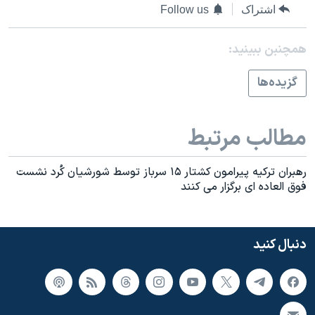
اسرائیل در جنگ
اشتراک
Follow us
نرگس محمدی برنده جایزه نوبل صلح
همچنبن ببینید:
همایش محافظه‌کاران آمریکا «سی‌پک»
صفحه‌های ویژه
گزيده‌ها
سفر پرزیدنت ترامپ به چین
مطالب مرتبط
رهبران ترکيه پيرامون کشتار ۱۵ سرباز توسط شورشيان کُرد نشست
فوق العاده ای برگزار می کنند
دنبال کنید