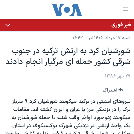
ینکهای
ابل
سترسی
خبر فوری
خانه
هش
شنبه ۱۷ مرداد ۱۴۰۵ ایران ۱۶:۴۲
نسخه سبک وب‌سایت
ه
شورشيان کرد به ارتش ترکيه در جنوب
حتوای
موضوع ها
شرقی کشور حمله ای مرگبار انجام دادند
صلی
برنامه های تلویزیونی
ایران
هش
جدول برنامه ها
ه
۲۹ مهر ۱۳۸۶
آمریکا
فحه
صفحه‌های ویژه
جهان
اشتراک
صلی
فرکانس‌های صدای آمریکا
ورزشی
جام جهانی ۲۰۲۶
هش
نيروهای امنيتی در ترکيه ميگويند شورشيان کرد ۹ سرباز
پخش رادیویی
ه
گزیده‌ها
عملیات خشم حماسی
ترک را در نزديکی مرز با عراق و ايران کشته اند. مقامات
ستجو
ميگويند زدوخورد اواخر وقت شنبه با حمله شورشيان به
۲۵۰سالگی آمریکا
ویژه برنامه‌ها
یادگیری زبان انگلیسی
يک واحد ارتشی در نزديکی شهرک يوکسيکوف در استان
ویدیوها
بایگانی برنامه‌های تلویزیونی
حکاری در شمال شرقی ترکيه درگرفت. بنا به گزارش ها چند