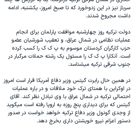
دنبال کنید
مستندها
فرهنگ و زندگی
سرباز نيز در اين زدوخورد که تا صبح امروز، يکشنبه، ادامه
داشت مجروح شدند.
حقوق شهروندی
انتخابات ریاست جمهوری آمریکا ۲۰۲۴
اقتصادی
حمله جمهوری اسلامی به اسرائیل
دولت ترکيه روز چهارشنبه موافقت پارلمان برای انجام
رمز مهسا
علم و فناوری
عمليات نظامی در شمال عراق، و تعقيب شورشيان عضو
زبانهای مختلف
حزب کارگران کردستان موسوم به پ ک ک را کسب کرده
اسرائیل در جنگ
ورزش زنان در ایران
است. آنکارا پ ک ک را مسئول يک رشته حملات مرگبار در
گالری عکس
اعتراضات زن، زندگی، آزادی
جنوب شرقی ترکيه ميشناسد.
آرشیو پخش زنده
مجموعه مستندهای دادخواهی
در همين حال رابرت گيتس وزير دفاع آمريکا قرار است امروز
تریبونال مردمی آبان ۹۸
در اوکراين با همتای ترک خود ملاقات و در باره عمليات
دادگاه حمید نوری
احتمالی ترکيه در شمال عراق با وی تبادل نظر کند. آقای
چهل سال گروگان‌گیری
گيتس که برای ديداری پنج روزه به اروپا رفته است ميگويد
از وجدی گونول وزير دفاع ترکيه خواهد خواست در صدور
قانون شفافیت دارائی کادر رهبری ایران
دستور اعزام نيرو خويشتن داری بخرج دهد.
اعتراضات مردمی آبان ۹۸