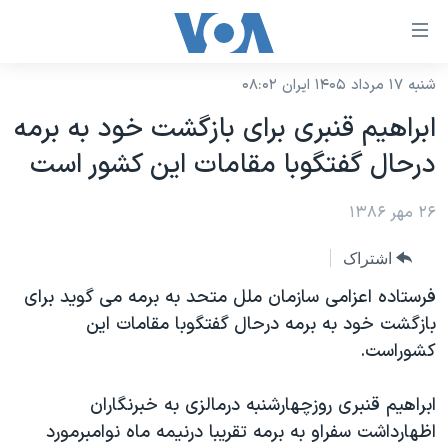
ینکهای
ابل
سترسی
شنبه ۱۷ مرداد ۱۴۰۵ ایران ۰۸:۰۲
خانه
هش
ابراهیم قنبری برای بازگشت خود به برمه
نسخه سبک وب‌سایت
ه
درحال گفتگوبا مقامات این کشور است
حتوای
موضوع ها
صلی
۲۶ مهر ۱۳۸۶
برنامه های تلویزیونی
ایران
هش
جدول برنامه ها
ه
آمریکا
اشتراک
فحه
صفحه‌های ویژه
جهان
فرستاده اعزامی سازمان ملل متحد به برمه می گوید برای
صلی
فرکانس‌های صدای آمریکا
بازگشت خود به برمه درحال گفتگوبا مقامات این
ورزشی
جام جهانی ۲۰۲۶
هش
کشوراست.
پخش رادیویی
ه
گزیده‌ها
عملیات خشم حماسی
ستجو
۲۵۰سالگی آمریکا
ویژه برنامه‌ها
ابراهیم قنبری روزچهارشنبه درمالزی به خبرنگاران
یادگیری زبان انگلیسی
اظهارداشت سفراو به برمه تقریبا درنیمه ماه نوامبرمورد
ویدیوها
بایگانی برنامه‌های تلویزیونی