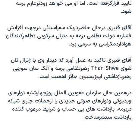
تایید قرارگرفته است، اما او می خواهد زودترعازم برمه
دنبال کنید
مستندها
فرهنگ و زندگی
شود.
حقوق شهروندی
انتخابات ریاست جمهوری آمریکا ۲۰۲۴
آقای قنبری درحال حاضردریک سفرآسیائی درجهت افزایش
اقتصادی
حمله جمهوری اسلامی به اسرائیل
فشاربه دولت نظامی برمه به دنبال سرکوبی تظاهرکنندگان
رمز مهسا
علم و فناوری
هواداردمکراسی به سرمی برد.
زبانهای مختلف
اسرائیل در جنگ
ورزش زنان در ایران
آقای قنبری تاکید به عمل آورد که دیدار وی با ژنرال تان
گالری عکس
اعتراضات زن، زندگی، آزادی
شوی Than Shwe رهبرنظامی برمه و آنگ سان سوچی
آرشیو پخش زنده
مجموعه مستندهای دادخواهی
رهبربازداشتی اپوزیسیون حائز اهمیت است.
تریبونال مردمی آبان ۹۸
درهمین حال سازمان عفوبین الملل روزچهارشنبه نوارهای
دادگاه حمید نوری
ویدیوئی ونوارهای صوتی جدیدی را ازحملات جاری شبانه
چهل سال گروگان‌گیری
دربرمه، بازداشت های بی حساب و شرایط مرعوب کننده
قانون شفافیت دارائی کادر رهبری ایران
بازداشت منتشرساخت.
اعتراضات مردمی آبان ۹۸