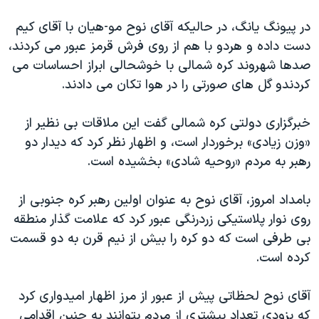
دنبال کنید
مستندها
فرهنگ و زندگی
در پيونگ يانگ، در حاليکه آقای نوح مو-هيان با آقای کيم
حقوق شهروندی
انتخابات ریاست جمهوری آمریکا ۲۰۲۴
دست داده و هردو با هم از روی فرش قرمز عبور می کردند،
صدها شهروند کره شمالی با خوشحالی ابراز احساسات می
اقتصادی
حمله جمهوری اسلامی به اسرائیل
کردندو گل های صورتی را در هوا تکان می دادند.
رمز مهسا
علم و فناوری
زبانهای مختلف
اسرائیل در جنگ
ورزش زنان در ایران
خبرگزاری دولتی کره شمالی گفت اين ملاقات بی نظير از
«وزن زيادی» برخوردار است، و اظهار نظر کرد که ديدار دو
گالری عکس
اعتراضات زن، زندگی، آزادی
رهبر به مردم «روحيه شادی» بخشيده است.
آرشیو پخش زنده
مجموعه مستندهای دادخواهی
تریبونال مردمی آبان ۹۸
بامداد امروز، آقای نوح به عنوان اولين رهبر کره جنوبی از
روی نوار پلاستيکی زردرنگی عبور کرد که علامت گذار منطقه
دادگاه حمید نوری
بی طرفی است که دو کره را بيش از نيم قرن به دو قسمت
چهل سال گروگان‌گیری
کرده است.
قانون شفافیت دارائی کادر رهبری ایران
آقای نوح لحظاتی پيش از عبور از مرز اظهار اميدواری کرد
اعتراضات مردمی آبان ۹۸
که بزودی تعداد بيشتری از مردم بتوانند به چنين اقدامی