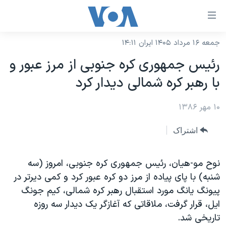
ینکهای
ابل
سترسی
جمعه ۱۶ مرداد ۱۴۰۵ ایران ۱۴:۱۱
خانه
هش
رئيس جمهوری کره جنوبی از مرز عبور و
نسخه سبک وب‌سایت
ه
با رهبر کره شمالی ديدار کرد
حتوای
موضوع ها
صلی
۱۰ مهر ۱۳۸۶
برنامه های تلویزیونی
ایران
هش
جدول برنامه ها
ه
آمریکا
اشتراک
فحه
صفحه‌های ویژه
جهان
صلی
فرکانس‌های صدای آمریکا
نوح مو-هيان، رئيس جمهوری کره جنوبی، امروز (سه
ورزشی
جام جهانی ۲۰۲۶
هش
شنبه) با پای پياده از مرز دو کره عبور کرد و کمی ديرتر در
پخش رادیویی
ه
گزیده‌ها
عملیات خشم حماسی
پيونگ يانگ مورد استقبال رهبر کره شمالی، کيم جونگ
ستجو
۲۵۰سالگی آمریکا
ویژه برنامه‌ها
ايل، قرار گرفت، ملاقاتی که آغازگر يک ديدار سه روزه
یادگیری زبان انگلیسی
تاريخی شد.
ویدیوها
بایگانی برنامه‌های تلویزیونی