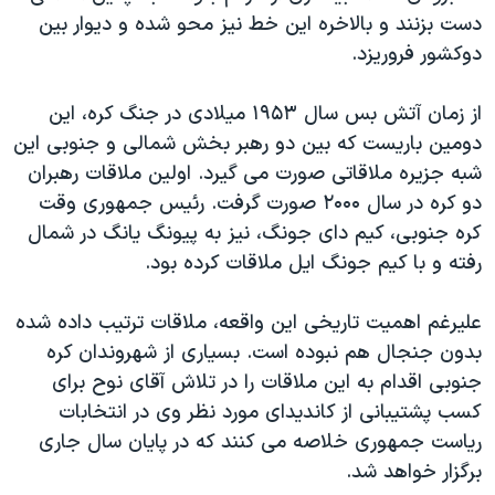
اسرائیل در جنگ
دست بزنند و بالاخره اين خط نيز محو شده و ديوار بين
نرگس محمدی برنده جایزه نوبل صلح
دوکشور فروريزد.
همایش محافظه‌کاران آمریکا «سی‌پک»
از زمان آتش بس سال ۱۹۵۳ ميلادی در جنگ کره، اين
صفحه‌های ویژه
دومين باريست که بين دو رهبر بخش شمالی و جنوبی اين
سفر پرزیدنت ترامپ به چین
شبه جزيره ملاقاتی صورت می گيرد. اولين ملاقات رهبران
دو کره در سال ۲۰۰۰ صورت گرفت. رئيس جمهوری وقت
کره جنوبی، کيم دای جونگ، نيز به پيونگ يانگ در شمال
رفته و با کيم جونگ ايل ملاقات کرده بود.
عليرغم اهميت تاريخی اين واقعه، ملاقات ترتيب داده شده
بدون جنجال هم نبوده است. بسياری از شهروندان کره
جنوبی اقدام به اين ملاقات را در تلاش آقای نوح برای
کسب پشتيبانی از کانديدای مورد نظر وی در انتخابات
رياست جمهوری خلاصه می کنند که در پايان سال جاری
برگزار خواهد شد.