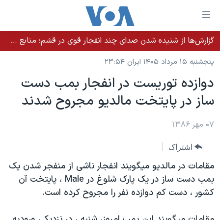
ینکهای
ابل
سترسی
گزارش‌ها از شنیده شدن صدای چند انفجار قوی در قشم؛ منابع حکومتی می‌گویند درگیری در تنگه هرمز بود
خانه
هش
پنجشنبه ۱۵ مرداد ۱۴۰۵ ایران ۲۳:۵۴
نسخه سبک وب‌سایت
ه
دوازده توريست در انفجار بمب دست
حتوای
موضوع ها
ساز در پايتخت مالديو مجروح شدند
صلی
برنامه های تلویزیونی
ایران
هش
جدول برنامه ها
ه
۰۷ مهر ۱۳۸۶
آمریکا
فحه
صفحه‌های ویژه
جهان
اشتراک
صلی
فرکانس‌های صدای آمریکا
ورزشی
جام جهانی ۲۰۲۶
هش
مقامات در مالديو ميگويند انفجار ناشی از منفجر شدن يک
پخش رادیویی
ه
گزیده‌ها
عملیات خشم حماسی
بمب دست ساز در يک پارک شلوغ در Male ، پايتخت آن
ستجو
کشور ، دست کم دوازده نفر را مجروح کرده است.
۲۵۰سالگی آمریکا
ویژه برنامه‌ها
یادگیری زبان انگلیسی
ویدیوها
بایگانی برنامه‌های تلویزیونی
مقامات ميگويند اين بمب امروز، شنبه ، در نزديکی ورودیه