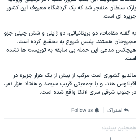
دنبال کنید
مستندها
فرهنگ و زندگی
پارک سلطان منفجر شد که يک گردشگاه معروف اين کشور
جزيره ای است.
حقوق شهروندی
انتخابات ریاست جمهوری آمریکا ۲۰۲۴
اقتصادی
حمله جمهوری اسلامی به اسرائیل
به گفته مقامات، دو بريتانيائی، دو ژاپنی و شش چينی جزو
رمز مهسا
علم و فناوری
مجروحان هستند. پليس شروع به تحقيق کرده است.
زبانهای مختلف
هيچکس مدعی اين حمله بی سابقه به توريست ها نشده
اسرائیل در جنگ
ورزش زنان در ایران
است.
گالری عکس
اعتراضات زن، زندگی، آزادی
آرشیو پخش زنده
مجموعه مستندهای دادخواهی
مالديو کشوری است مرکب از بيش از يک هزار جزيره در
اقيانوس هند، و با جمعيتی قريب سیصد و هفتاد هزار نفر،
تریبونال مردمی آبان ۹۸
در جنوب شرقی سری لانکا واقع شده است.
دادگاه حمید نوری
چهل سال گروگان‌گیری
اشتراک
Follow us
قانون شفافیت دارائی کادر رهبری ایران
همچنبن ببینید:
اعتراضات مردمی آبان ۹۸