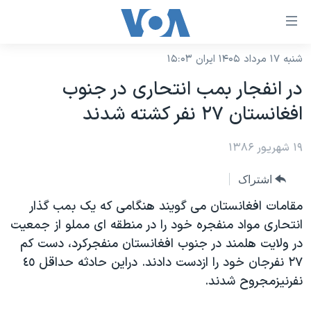
ینکهای
ابل
سترسی
شنبه ۱۷ مرداد ۱۴۰۵ ایران ۱۵:۰۳
خانه
هش
در انفجار بمب انتحاری در جنوب
نسخه سبک وب‌سایت
ه
افغانستان ۲۷ نفر کشته شدند
حتوای
موضوع ها
صلی
۱۹ شهریور ۱۳۸۶
برنامه های تلویزیونی
ایران
هش
جدول برنامه ها
ه
آمریکا
اشتراک
فحه
صفحه‌های ویژه
جهان
مقامات افغانستان می گويند هنگامی که يک بمب گذار
صلی
فرکانس‌های صدای آمریکا
انتحاری مواد منفجره خود را در منطقه ای مملو از جمعيت
ورزشی
جام جهانی ۲۰۲۶
هش
در ولايت هلمند در جنوب افغانستان منفجرکرد، دست کم
پخش رادیویی
ه
گزیده‌ها
عملیات خشم حماسی
٢٧ نفرجان خود را ازدست دادند. دراين حادثه حداقل ٤٥
ستجو
۲۵۰سالگی آمریکا
ویژه برنامه‌ها
نفرنيزمجروح شدند.
یادگیری زبان انگلیسی
ویدیوها
بایگانی برنامه‌های تلویزیونی