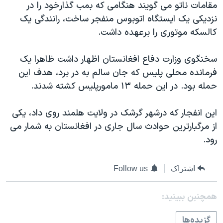
مقامات ناتو می گويند هنگامی که بمب گذارخود را در
دنبال کنید
مستندها
فرهنگ و زندگی
نزديکی يک ايستگاه اتوبوس منفجر ساخت، رانندگی يک
حقوق شهروندی
انتخابات ریاست جمهوری آمریکا ۲۰۲۴
کالسکه موتوری را برعهده داشت.
اقتصادی
حمله جمهوری اسلامی به اسرائیل
سخنگوی وزارت دفاع افغانستان اظهار داشت ظاهرا يک
رمز مهسا
علم و فناوری
فرمانده محلی پليس که جان سالم به در برد، هدف اين
زبانهای مختلف
اسرائیل در جنگ
ورزش زنان در ایران
حمله بود. در اين حمله ١٣ مامورپليس کشته شدند.
گالری عکس
اعتراضات زن، زندگی، آزادی
اين انفجار که درشهر گرشک در ولايت هلمند روی داد، يکی
آرشیو پخش زنده
مجموعه مستندهای دادخواهی
از مرگبارترين حوادث سال جاری در افغانستان به شمار می
تریبونال مردمی آبان ۹۸
رود.
دادگاه حمید نوری
اشتراک
Follow us
چهل سال گروگان‌گیری
قانون شفافیت دارائی کادر رهبری ایران
همچنبن ببینید:
اعتراضات مردمی آبان ۹۸
گزيده‌ها