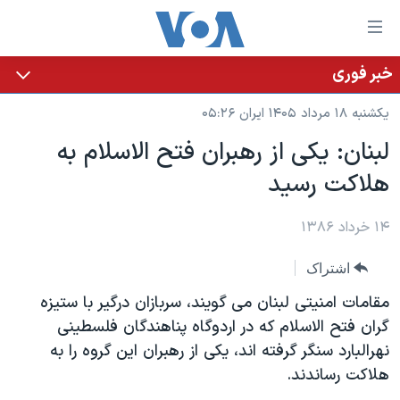
ینکهای
ابل
سترسی
خبر فوری
خانه
هش
یکشنبه ۱۸ مرداد ۱۴۰۵ ایران ۰۵:۲۶
نسخه سبک وب‌سایت
ه
لبنان: يکی از رهبران فتح الاسلام به
حتوای
موضوع ها
هلاکت رسيد
صلی
برنامه های تلویزیونی
ایران
هش
جدول برنامه ها
ه
۱۴ خرداد ۱۳۸۶
آمریکا
فحه
صفحه‌های ویژه
جهان
اشتراک
صلی
فرکانس‌های صدای آمریکا
ورزشی
جام جهانی ۲۰۲۶
هش
مقامات امنيتی لبنان می گويند، سربازان درگير با ستيزه
پخش رادیویی
ه
گزیده‌ها
عملیات خشم حماسی
گران فتح الاسلام که در اردوگاه پناهندگان فلسطينی
ستجو
نهرالبارد سنگر گرفته اند، يکی از رهبران اين گروه را به
۲۵۰سالگی آمریکا
ویژه برنامه‌ها
یادگیری زبان انگلیسی
هلاکت رساندند.
ویدیوها
بایگانی برنامه‌های تلویزیونی