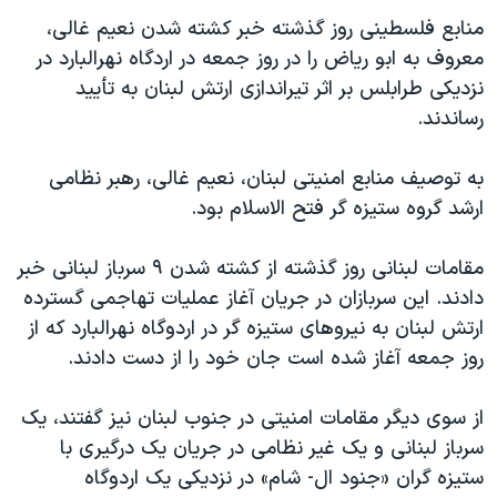
دنبال کنید
مستندها
فرهنگ و زندگی
منابع فلسطينی روز گذشته خبر کشته شدن نعيم غالی،
معروف به ابو رياض را در روز جمعه در اردگاه نهرالبارد در
حقوق شهروندی
انتخابات ریاست جمهوری آمریکا ۲۰۲۴
نزديکی طرابلس بر اثر تيراندازی ارتش لبنان به تأييد
اقتصادی
حمله جمهوری اسلامی به اسرائیل
رساندند.
رمز مهسا
علم و فناوری
زبانهای مختلف
به توصيف منابع امنيتی لبنان، نعيم غالی، رهبر نظامی
اسرائیل در جنگ
ورزش زنان در ایران
ارشد گروه ستيزه گر فتح الاسلام بود.
گالری عکس
اعتراضات زن، زندگی، آزادی
آرشیو پخش زنده
مجموعه مستندهای دادخواهی
مقامات لبنانی روز گذشته از کشته شدن ۹ سرباز لبنانی خبر
دادند. اين سربازان در جريان آغاز عمليات تهاجمی گسترده
تریبونال مردمی آبان ۹۸
ارتش لبنان به نيروهای ستيزه گر در اردوگاه نهرالبارد که از
دادگاه حمید نوری
روز جمعه آغاز شده است جان خود را از دست دادند.
چهل سال گروگان‌گیری
از سوی ديگر مقامات امنيتی در جنوب لبنان نيز گفتند، يک
قانون شفافیت دارائی کادر رهبری ایران
سرباز لبنانی و يک غير نظامی در جريان يک درگيری با
اعتراضات مردمی آبان ۹۸
ستيزه گران «جنود ال- شام» در نزديکی يک اردوگاه