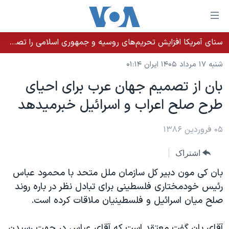
ینکهای
ابل
سترسی
سنای آمریکا افزایش تحریم‌های روسیه و جمهوری اسلامی را تصویب کرد؛ زلنسکی از این اقدام تشکر کرد
خانه
هش
شنبه ۱۷ مرداد ۱۴۰۵ ایران ۰۱:۱۴
نسخه سبک وب‌سایت
ه
بان از تصميم جهان عرب برای احيای
حتوای
موضوع ها
طرح صلح اعراب و اسرائيل خبرميدهد
صلی
برنامه های تلویزیونی
ایران
هش
جدول برنامه ها
ه
۰۵ فروردین ۱۳۸۶
آمریکا
فحه
صفحه‌های ویژه
جهان
اشتراک
صلی
فرکانس‌های صدای آمریکا
ورزشی
جام جهانی ۲۰۲۶
هش
بان کی مون دبير کل سازمان ملل متحد با محمود عباس
پخش رادیویی
ه
گزیده‌ها
عملیات خشم حماسی
رئيس خودمختاری فلسطينی برای تبادل نظر در باره روند
ستجو
صلح ميان اسرائيل و فلسطينيان ملاقات کرده است.
۲۵۰سالگی آمریکا
ویژه برنامه‌ها
یادگیری زبان انگلیسی
ویدیوها
بایگانی برنامه‌های تلویزیونی
آقای بان گفت معتقد است که آقای عباس در جهت رسيدن