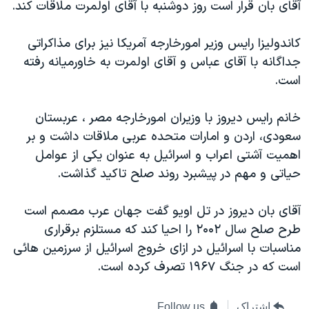
اسرائیل در جنگ
آقای بان قرار است روز دوشنبه با آقای اولمرت ملاقات کند.
نرگس محمدی برنده جایزه نوبل صلح
کاندوليزا رايس وزير امورخارجه آمريکا نيز برای مذاکراتی
همایش محافظه‌کاران آمریکا «سی‌پک»
جداگانه با آقای عباس و آقای اولمرت به خاورميانه رفته
صفحه‌های ویژه
است.
سفر پرزیدنت ترامپ به چین
خانم رايس ديروز با وزيران امورخارجه مصر ، عربستان
سعودی، اردن و امارات متحده عربی ملاقات داشت و بر
اهميت آشتی اعراب و اسرائيل به عنوان يکی از عوامل
حياتی و مهم در پيشبرد روند صلح تاکيد گذاشت.
آقای بان ديروز در تل اويو گفت جهان عرب مصمم است
طرح صلح سال ۲۰۰۲ را احيا کند که مستلزم برقراری
مناسبات با اسرائيل در ازای خروج اسرائيل از سرزمين هائی
است که در جنگ ۱۹۶۷ تصرف کرده است.
اشتراک
Follow us