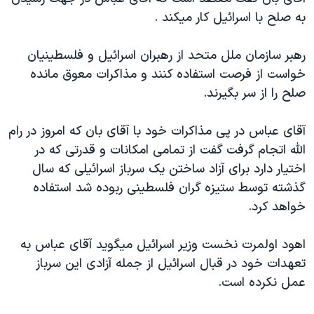
دنبال کنید
مستندها
فرهنگ و زندگی
به صلح با اسرائيل کار ميکند .
حقوق شهروندی
انتخابات ریاست جمهوری آمریکا ۲۰۲۴
رهبر سازمان ملل متحد از رهبران اسرائيل و فلسطينيان
اقتصادی
حمله جمهوری اسلامی به اسرائیل
خواست از فرصت استفاده کنند و مذاکرات معوق مانده
رمز مهسا
علم و فناوری
صلح را از سر بگيرند.
زبانهای مختلف
اسرائیل در جنگ
ورزش زنان در ایران
آقای عباس در پی مذاکرات خود با آقای بان که امروز در رام
گالری عکس
اعتراضات زن، زندگی، آزادی
الله اتجام گرفت گفت از تمامی امکانات و قدرتی که در
آرشیو پخش زنده
مجموعه مستندهای دادخواهی
اختيار دارد برای آزاد ساختن يک سرباز اسرائيلی که سال
گذشته توسط ستيزه گران فلسطينی ربوده شد استفاده
تریبونال مردمی آبان ۹۸
خواهد کرد.
دادگاه حمید نوری
چهل سال گروگان‌گیری
اهود اولمرت نخست وزير اسرائيل ميگويد آقای عباس به
تعهدات خود در قبال اسرائيل از جمله آزادی اين سرباز
قانون شفافیت دارائی کادر رهبری ایران
عمل نکرده است.
اعتراضات مردمی آبان ۹۸