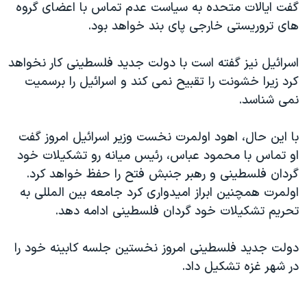
گفت ايالات متحده به سياست عدم تماس با اعضای گروه
دنبال کنید
مستندها
فرهنگ و زندگی
های تروريستی خارجی پای بند خواهد بود.
حقوق شهروندی
انتخابات ریاست جمهوری آمریکا ۲۰۲۴
اسرائيل نيز گفته است با دولت جديد فلسطينی کار نخواهد
اقتصادی
حمله جمهوری اسلامی به اسرائیل
کرد زيرا خشونت را تقبيح نمی کند و اسرائيل را برسميت
رمز مهسا
علم و فناوری
نمی شناسد.
زبانهای مختلف
اسرائیل در جنگ
ورزش زنان در ایران
با اين حال، اهود اولمرت نخست وزير اسرائيل امروز گفت
گالری عکس
اعتراضات زن، زندگی، آزادی
او تماس با محمود عباس، رئيس ميانه رو تشکيلات خود
آرشیو پخش زنده
مجموعه مستندهای دادخواهی
گردان فلسطينی و رهبر جنبش فتح را حفظ خواهد کرد.
تریبونال مردمی آبان ۹۸
اولمرت همچنين ابراز اميدواری کرد جامعه بين المللی به
تحريم تشکيلات خود گردان فلسطينی ادامه دهد.
دادگاه حمید نوری
چهل سال گروگان‌گیری
دولت جديد فلسطينی امروز نخستين جلسه کابينه خود را
قانون شفافیت دارائی کادر رهبری ایران
در شهر غزه تشکيل داد.
اعتراضات مردمی آبان ۹۸