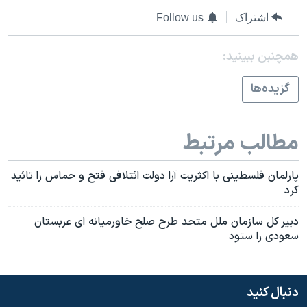
اسرائیل در جنگ
اشتراک
Follow us
نرگس محمدی برنده جایزه نوبل صلح
همایش محافظه‌کاران آمریکا «سی‌پک»
همچنبن ببینید:
صفحه‌های ویژه
گزيده‌ها
سفر پرزیدنت ترامپ به چین
مطالب مرتبط
پارلمان فلسطينی با اکثريت آرا دولت ائتلافی فتح و حماس را تائيد
کرد
دبير کل سازمان ملل متحد طرح صلح خاورميانه ای عربستان
سعودی را ستود
دنبال کنید