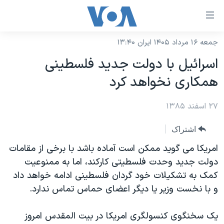
ینکهای
ابل
سترسی
جمعه ۱۶ مرداد ۱۴۰۵ ایران ۱۳:۴۰
خانه
هش
اسرائيل با دولت جديد فلسطينی
نسخه سبک وب‌سایت
ه
همکاری نخواهد کرد
حتوای
موضوع ها
صلی
۲۷ اسفند ۱۳۸۵
برنامه های تلویزیونی
ایران
هش
جدول برنامه ها
ه
آمریکا
اشتراک
فحه
صفحه‌های ویژه
جهان
امريکا می گويد ممکن است آماده باشد با برخی از مقامات
صلی
فرکانس‌های صدای آمریکا
دولت جديد وحدت فلسطيتی کارکند، اما به ممنوعيت
ورزشی
جام جهانی ۲۰۲۶
هش
کمک به تشکيلات خود گردان فلسطينی ادامه خواهد داد
پخش رادیویی
ه
گزیده‌ها
عملیات خشم حماسی
و با نخست وزير يا ديگر اعضای حماس تماس ندارد.
ستجو
۲۵۰سالگی آمریکا
ویژه برنامه‌ها
یادگیری زبان انگلیسی
يک سخنگوی کنسولگری امريکا در بيت المقدس امروز
ویدیوها
بایگانی برنامه‌های تلویزیونی