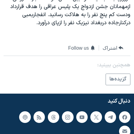
اسرائیل در جنگ
ازمهمانان جشن ازدواج يک پليس عراقی را هدف قرارداد
نرگس محمدی برنده جایزه نوبل صلح
ودست کم پنج نفر را به هلاکت رسانيد. انفجاربمبی
درکنارجاده دربغداد نيزيک نفر را ازپای درآورد.
همایش محافظه‌کاران آمریکا «سی‌پک»
صفحه‌های ویژه
سفر پرزیدنت ترامپ به چین
اشتراک
Follow us
همچنبن ببینید:
گزيده‌ها
دنبال کنید