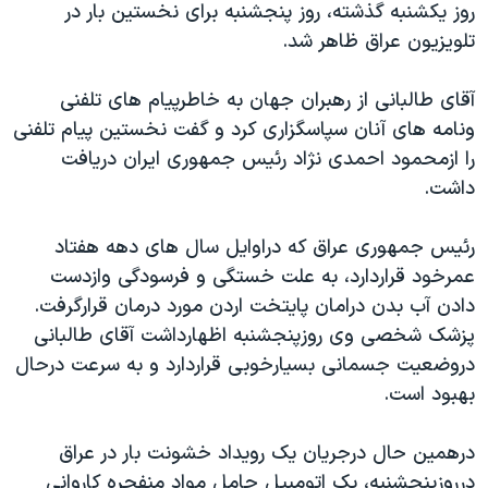
روز يکشنبه گذشته، روز پنجشنبه برای نخستين بار در
دنبال کنید
مستندها
فرهنگ و زندگی
تلويزيون عراق ظاهر شد.
حقوق شهروندی
انتخابات ریاست جمهوری آمریکا ۲۰۲۴
آقای طالبانی از رهبران جهان به خاطرپيام های تلفنی
اقتصادی
حمله جمهوری اسلامی به اسرائیل
ونامه های آنان سپاسگزاری کرد و گفت نخستين پيام تلفنی
رمز مهسا
علم و فناوری
را ازمحمود احمدی نژاد رئيس جمهوری ايران دريافت
زبانهای مختلف
اسرائیل در جنگ
ورزش زنان در ایران
داشت.
گالری عکس
اعتراضات زن، زندگی، آزادی
رئيس جمهوری عراق که دراوايل سال های دهه هفتاد
آرشیو پخش زنده
مجموعه مستندهای دادخواهی
عمرخود قراردارد، به علت خستگی و فرسودگی وازدست
تریبونال مردمی آبان ۹۸
دادن آب بدن درامان پايتخت اردن مورد درمان قرارگرفت.
پزشک شخصی وی روزپنجشنبه اظهارداشت آقای طالبانی
دادگاه حمید نوری
دروضعيت جسمانی بسيارخوبی قراردارد و به سرعت درحال
چهل سال گروگان‌گیری
بهبود است.
قانون شفافیت دارائی کادر رهبری ایران
درهمين حال درجريان يک رويداد خشونت بار در عراق
اعتراضات مردمی آبان ۹۸
درروزپنجشنبه، يک اتومبيل حامل مواد منفجره کاروانی