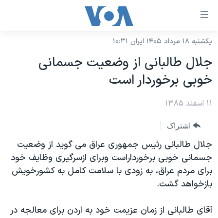
ینکهای
ابل
سترسی
یکشنبه ۱۸ مرداد ۱۴۰۵ ایران ۱۰:۳۱
خانه
هش
جلال طالبانی از وضعيت جسمانی
نسخه سبک وب‌سایت
ه
خوبی برخوردار است
حتوای
موضوع ها
صلی
۱۱ اسفند ۱۳۸۵
برنامه های تلویزیونی
ایران
هش
جدول برنامه ها
ه
آمریکا
اشتراک
فحه
صفحه‌های ویژه
جهان
جلال طالبانی رئيس جمهوری عراق می گويد از وضعيت
صلی
فرکانس‌های صدای آمریکا
جسمانی خوبی برخورداراست وبرای ازسرگيری وظايف خود
ورزشی
جام جهانی ۲۰۲۶
هش
برای مردم عراق، به زودی با سلامت کامل به کشورخويش
پخش رادیویی
ه
گزیده‌ها
عملیات خشم حماسی
بازخواهد گشت.
ستجو
۲۵۰سالگی آمریکا
ویژه برنامه‌ها
یادگیری زبان انگلیسی
آقای طالبانی از زمان عزيمت خود به اردن برای معالجه در
ویدیوها
بایگانی برنامه‌های تلویزیونی