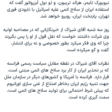
نيويورک تايمز، هرالد تريبون، و لو نول اُبزرواتور گفت که
دنبال کنید
مستندها
فرهنگ و زندگی
استفاده ايران از سلاح اتمی عليه اسرائيل با نابودی فوری
حقوق شهروندی
انتخابات ریاست جمهوری آمریکا ۲۰۲۴
تهران، پايتخت ايران، روبرو خواهد شد.
اقتصادی
حمله جمهوری اسلامی به اسرائیل
روز سه شنبه آقای شيراک از خبرنگارانی که در مصاحبه اوليه
رمز مهسا
علم و فناوری
وی شرکت داشتند خواست که نقل قول از او را پس بگيرند
زبانهای مختلف
اسرائیل در جنگ
ورزش زنان در ایران
چرا که وی فکر ميکرد بطور خصوصی و نه برای انتشار،
گفت و گو ميکرده است.
گالری عکس
اعتراضات زن، زندگی، آزادی
آرشیو پخش زنده
مجموعه مستندهای دادخواهی
نظرات آقای شيراک در نقطه مقابل سياست رسمی فرانسه
تریبونال مردمی آبان ۹۸
که بر تحذير ايران از کار برد سلاح های اتمی مبتنی است،
قرار دارد. فرانسه با آمريکا و کشورهای ديگر در سازمان ملل
دادگاه حمید نوری
جهت تنبيه رژيم ايران بخاطر امتناع از غنی سازی اورانيوم
چهل سال گروگان‌گیری
که پيش شرط احتمالی برای توليد سلاح های اتمی است،
قانون شفافیت دارائی کادر رهبری ایران
سمت گيری کرده است.
اعتراضات مردمی آبان ۹۸