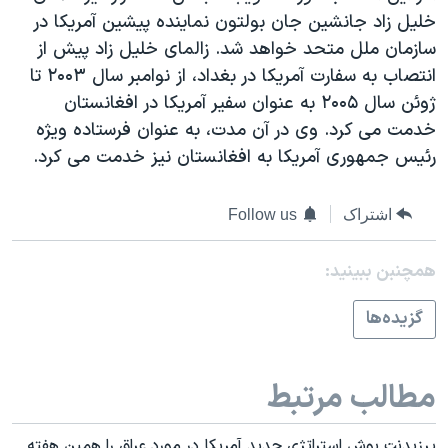
اسرائیل در جنگ
خليل زاد جانشين جان بولتون نماينده پيشين آمريکا در
نرگس محمدی برنده جایزه نوبل صلح
سازمان ملل متحد خواهد شد. زالمای خليل زاد پيش از
انتصاب به سفارت آمريکا در بغداد، از نوامبر سال ۲۰۰۳ تا
همایش محافظه‌کاران آمریکا «سی‌پک»
ژوئن سال ۲۰۰۵ به عنوان سفير آمريکا در افغانستان
صفحه‌های ویژه
خدمت می کرد. وی در آن مدت، به عنوان فرستاده ويژه
سفر پرزیدنت ترامپ به چین
رئيس جمهوری آمريکا به افغانستان نيز خدمت می کرد.
اشتراک
Follow us
همچنبن ببینید:
گزيده‌ها
مطالب مرتبط
پرزيدنت بوش استراتژی جديد آمريکا در مورد عراق را همين هفته