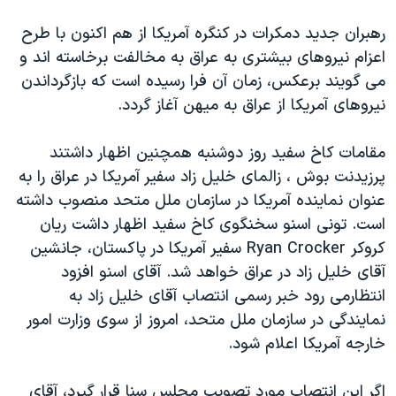
دنبال کنید
مستندها
فرهنگ و زندگی
رهبران جديد دمکرات در کنگره آمريکا از هم اکنون با طرح
حقوق شهروندی
انتخابات ریاست جمهوری آمریکا ۲۰۲۴
اعزام نيروهای بيشتری به عراق به مخالفت برخاسته اند و
می گويند برعکس، زمان آن فرا رسيده است که بازگرداندن
اقتصادی
حمله جمهوری اسلامی به اسرائیل
نيروهای آمريکا از عراق به ميهن آغاز گردد.
رمز مهسا
علم و فناوری
زبانهای مختلف
اسرائیل در جنگ
ورزش زنان در ایران
مقامات کاخ سفيد روز دوشنبه همچنين اظهار داشتند
پرزيدنت بوش ، زالمای خليل زاد سفير آمريکا در عراق را به
گالری عکس
اعتراضات زن، زندگی، آزادی
عنوان نماينده آمريکا در سازمان ملل متحد منصوب داشته
آرشیو پخش زنده
مجموعه مستندهای دادخواهی
است. تونی اسنو سخنگوی کاخ سفيد اظهار داشت ريان
تریبونال مردمی آبان ۹۸
کروکر Ryan Crocker سفير آمريکا در پاکستان، جانشين
آقای خليل زاد در عراق خواهد شد. آقای اسنو افزود
دادگاه حمید نوری
انتظارمی رود خبر رسمی انتصاب آقای خليل زاد به
چهل سال گروگان‌گیری
نمايندگی در سازمان ملل متحد، امروز از سوی وزارت امور
قانون شفافیت دارائی کادر رهبری ایران
خارجه آمريکا اعلام شود.
اعتراضات مردمی آبان ۹۸
اگر اين انتصاب مورد تصويب مجلس سنا قرار گيرد، آقای