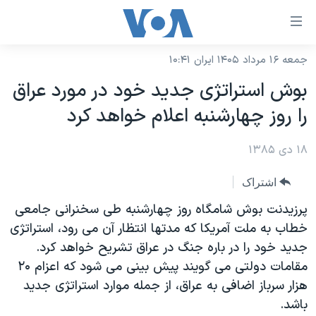
ینکهای
ابل
سترسی
جمعه ۱۶ مرداد ۱۴۰۵ ایران ۱۰:۴۱
خانه
هش
بوش استراتژی جديد خود در مورد عراق
نسخه سبک وب‌سایت
ه
را روز چهارشنبه اعلام خواهد کرد
حتوای
موضوع ها
صلی
۱۸ دی ۱۳۸۵
برنامه های تلویزیونی
ایران
هش
جدول برنامه ها
ه
آمریکا
اشتراک
فحه
صفحه‌های ویژه
جهان
پرزيدنت بوش شامگاه روز چهارشنبه طی سخنرانی جامعی
صلی
فرکانس‌های صدای آمریکا
خطاب به ملت آمريکا که مدتها انتظار آن می رود، استراتژی
ورزشی
جام جهانی ۲۰۲۶
هش
جديد خود را در باره جنگ در عراق تشريح خواهد کرد.
پخش رادیویی
ه
گزیده‌ها
عملیات خشم حماسی
مقامات دولتی می گويند پيش بينی می شود که اعزام ۲۰
ستجو
۲۵۰سالگی آمریکا
ویژه برنامه‌ها
هزار سرباز اضافی به عراق، از جمله موارد استراتژی جديد
یادگیری زبان انگلیسی
باشد.
ویدیوها
بایگانی برنامه‌های تلویزیونی