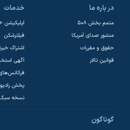
در باره ما
خدمات
متمم بخش ۵۰۸
اپلیکیشن +VOA
منشور صدای آمریکا
فیلترشکن
حقوق و مقررات
اشتراک خبرن
قوانین تالار
آگهی استخد
فرکانس‌های 
پخش رادیو
یادگیری زبان انگلیسی
نسخه سبک 
دنبال کنید
گوناگون