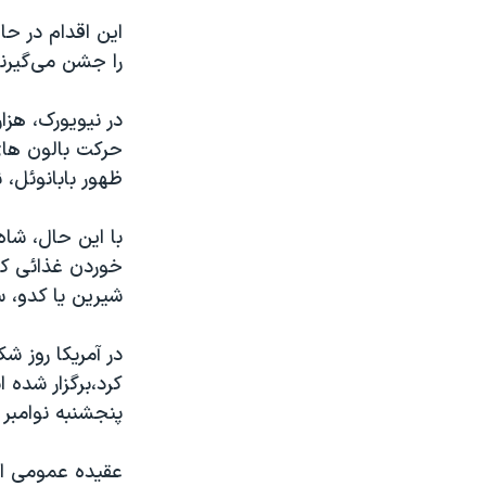
مستندها
فرهنگ و زندگی
این اقدام در حا
حقوق شهروندی
انتخابات ریاست جمهوری آمریکا ۲۰۲۴
را جشن می‌گیرند
اقتصادی
حمله جمهوری اسلامی به اسرائیل
در نیویورک، هزار
رمز مهسا
علم و فناوری
حرکت بالون های 
اسرائیل در جنگ
ورزش زنان در ایران
ظهور بابانوئل، 
گالری عکس
اعتراضات زن، زندگی، آزادی
با این حال، شاه
آرشیو پخش زنده
مجموعه مستندهای دادخواهی
خوردن غذائی که
تریبونال مردمی آبان ۹۸
شیرین یا کدو، 
دادگاه حمید نوری
چهل سال گروگان‌گیری
قانون شفافیت دارائی کادر رهبری ایران
پنجشنبه نوامبر ر
اعتراضات مردمی آبان ۹۸
اسرائیل در جنگ