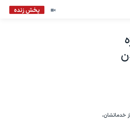
پخش زنده
ه
ن
ز خدماتشان،