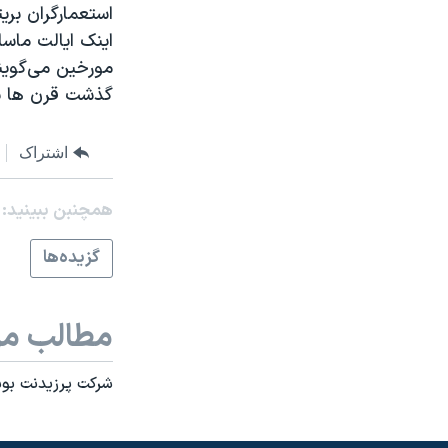
استعمارگران بری
نرگس محمدی برنده جایزه نوبل صلح
اینک ایالت ماسا
همایش محافظه‌کاران آمریکا «سی‌پک»
مورخین می‌گویند
گذشت قرن ها نق
صفحه‌های ویژه
سفر پرزیدنت ترامپ به چین
اشتراک
همچنبن ببینید:
گزيده‌ها
مطالب مر
شرکت پرزيدنت بوش