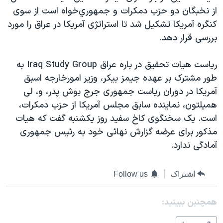
اسرائیل در جنگ
از نخبگان دو حزب دمکرات و جمهوري‌خواه است از سوی
نرگس محمدی برنده جایزه نوبل صلح
کنگره آمريکا تشکيل شد تا استراتژی آمريکا در عراق را مورد
بررسی قرار دهد.
همایش محافظه‌کاران آمریکا «سی‌پک»
صفحه‌های ویژه
رياست هيات تحقيق در باره عراق Iraq Study Group به
سفر پرزیدنت ترامپ به چین
طور مشترک بر عهده جيمز بيکر، وزير امورخارجه اسبق
آمريکا در دوران رياست جمهوری جرج بوش پدر، و، لی
هميلتون، نماينده سابق مجلس آمريکا از حزب دمکرات،
است. يک سخنگوی کاخ سفيد روز يکشنبه گفت که هيات
مذکور برای عرضه گزارش نهائی خود به رئيس جمهوری
آمادگی ندارد.
اشتراک
Follow us
همچنبن ببینید: