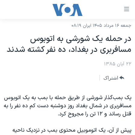
ینکهای
ابل
سترسی
جمعه ۱۶ مرداد ۱۴۰۵ ایران ۰۸:۱۹
خانه
هش
در حمله يک شورشی به اتوبوس
نسخه سبک وب‌سایت
ه
مسافربری در بغداد، ده نفر کشته شدند
حتوای
موضوع ها
صلی
۲۲ آبان ۱۳۸۵
برنامه های تلویزیونی
ایران
هش
جدول برنامه ها
ه
آمریکا
اشتراک
فحه
صفحه‌های ویژه
جهان
صلی
فرکانس‌های صدای آمریکا
يک بمب‌گذار شورشی از طريق حمله با بمب به يک اتوبوس
ورزشی
جام جهانی ۲۰۲۶
هش
مسافربری در شمال بغداد روز دوشنبه دست کم ده نفر را به
پخش رادیویی
ه
گزیده‌ها
عملیات خشم حماسی
قتل رساند و ۱۲ تن را مجروح کرد.
ستجو
۲۵۰سالگی آمریکا
ویژه برنامه‌ها
یادگیری زبان انگلیسی
پيش از آن، يک اتوموبيل محتوی بمب در نزديک ناحيه
ویدیوها
بایگانی برنامه‌های تلویزیونی