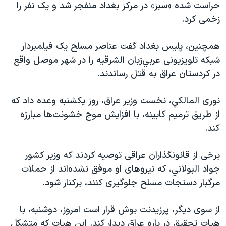
حراست شده «سبز» در مرکز بغداد منفجر شد و يک نفر را
دنبال کنید
مستندها
فرهنگ و زندگی
زخمی کرد.
حقوق شهروندی
انتخابات ریاست جمهوری آمریکا ۲۰۲۴
همچنين، پليس بغداد گفت عناصر مسلح يک فيلمبردار
اقتصادی
حمله جمهوری اسلامی به اسرائیل
شبکه تلويزيونی عربي‌زبان الشرقيه را در شهر موصل واقع
رمز مهسا
علم و فناوری
در کردستان عراق به قتل رساندند.
زبانهای مختلف
اسرائیل در جنگ
ورزش زنان در ایران
نوری المالکي، نخست وزير عراق، روز يکشنبه وعده داد که
گالری عکس
اعتراضات زن، زندگی، آزادی
از طريق ترميم کابينه، با افزايش موج خشونت‌ها مبارزه
آرشیو پخش زنده
مجموعه مستندهای دادخواهی
کند.
تریبونال مردمی آبان ۹۸
برخی از قانونگذاران عراقی توصيه کردند که وزير کشور
دادگاه حمید نوری
جواد البولاني، که نيروهای او موفق نشده‌اند از حملات
چهل سال گروگان‌گیری
مرگبار دستجات مسلح جلوگيری کنند، برکنار شود.
قانون شفافیت دارائی کادر رهبری ایران
از سوی ديگر، پرزيدنت بوش قرار است امروز، دوشنبه، با
اعتراضات مردمی آبان ۹۸
هيات تحقيق در باره عراق ديدار کند. اين هيات که متشکل