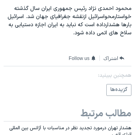
اسرائیل در جنگ
محمود احمدی نژاد رئيس جمهوری ايران سال گذشته
نرگس محمدی برنده جایزه نوبل صلح
خواستارمحواسرائيل ازنقشه جغرافيای جهان شد. اسرائيل
همایش محافظه‌کاران آمریکا «سی‌پک»
بارها هشدارداده است که نبايد به ايران اجازه دستيابی به
سلاح های اتمی داده شود.
صفحه‌های ویژه
سفر پرزیدنت ترامپ به چین
اشتراک
Follow us
همچنبن ببینید:
گزيده‌ها
مطالب مرتبط
هشدار تهران درمورد تجديد نظر در مناسبات با آژانس بين المللی
انرژی اتمی