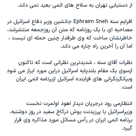
از دستيابی تهران به سلاح های اتمی بعيد نمی داند.
دنبال کنید
مستندها
فرهنگ و زندگی
حقوق شهروندی
انتخابات ریاست جمهوری آمریکا ۲۰۲۴
افرايم سنه Ephraim Sneh جانشين وزير دفاع اسرائيل در
اقتصادی
حمله جمهوری اسلامی به اسرائیل
مصاحبه ای با يک روزنامه که متن آن روزجمعه منتشرشد،
خاطرنشان ساخت که وی طرفدار چنين حمله ای نيست ،
رمز مهسا
علم و فناوری
اما آن را آخرين راه چاره می داند.
زبانهای مختلف
اسرائیل در جنگ
ورزش زنان در ایران
گالری عکس
اعتراضات زن، زندگی، آزادی
نظرات آقای سنه ، شديدترين نظراتی است که تاکنون
ازسوی يک مقام بلندپايه اسرائيل دراين مورد ابراز می شود
آرشیو پخش زنده
مجموعه مستندهای دادخواهی
وبيانگرنگرانی های فزاينده اسرائيل ازبرنامه اتمی ايران
تریبونال مردمی آبان ۹۸
است.
دادگاه حمید نوری
انتظارمی رود درجريان ديدار اهود اولمرت نخست
چهل سال گروگان‌گیری
وزيراسرائيل با پرزيدنت بوش درکاخ سفيد در روز دوشنبه،
قانون شفافیت دارائی کادر رهبری ایران
برنامه اتمی ايران در رأس مسائل مورد مذاکره وی قرار
اعتراضات مردمی آبان ۹۸
گيرد.