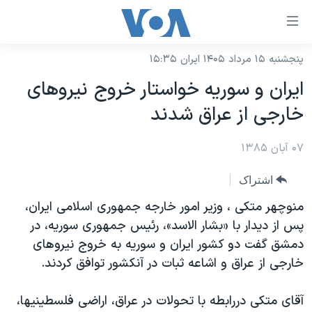
ینکهای
ابل
سترسی
پنجشنبه ۱۵ مرداد ۱۴۰۵ ایران ۱۵:۳۵
خانه
هش
ایران و سوریه خواستار خروج نیروهای
نسخه سبک وب‌سایت
ه
خارجی از عراق شدند
حتوای
موضوع ها
صلی
۰۷ آبان ۱۳۸۵
برنامه های تلویزیونی
ایران
هش
جدول برنامه ها
ه
آمریکا
اشتراک
فحه
صفحه‌های ویژه
جهان
منوچهر متکی ، وزير امور خارجه جمهوری اسلامی ايران،
صلی
فرکانس‌های صدای آمریکا
پس از ديدار با «بشار الاسد»، رئيس جمهوری سوريه، در
ورزشی
جام جهانی ۲۰۲۶
هش
دمشق گفت دو کشور ايران و سوريه به خروج نيروهای
پخش رادیویی
ه
گزیده‌ها
عملیات خشم حماسی
خارجی از عراق و اشاعه ثبات در آنکشور توافق کردند.
ستجو
۲۵۰سالگی آمریکا
ویژه برنامه‌ها
یادگیری زبان انگلیسی
آقای متکی دررابطه با تحولات در عراق، اراضی فلسطينيها،
ویدیوها
بایگانی برنامه‌های تلویزیونی