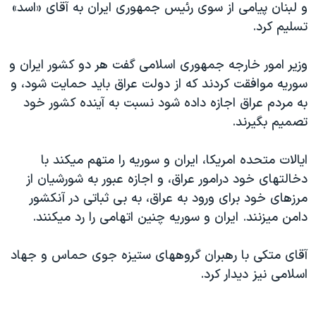
و لبنان پيامی از سوی رئيس جمهوری ايران به آقای «اسد»
دنبال کنید
مستندها
فرهنگ و زندگی
تسليم کرد.
حقوق شهروندی
انتخابات ریاست جمهوری آمریکا ۲۰۲۴
وزير امور خارجه جمهوری اسلامی گفت هر دو کشور ايران و
اقتصادی
حمله جمهوری اسلامی به اسرائیل
سوريه موافقت کردند که از دولت عراق بايد حمايت شود، و
رمز مهسا
علم و فناوری
به مردم عراق اجازه داده شود نسبت به آينده کشور خود
زبانهای مختلف
اسرائیل در جنگ
ورزش زنان در ایران
تصميم بگيرند.
گالری عکس
اعتراضات زن، زندگی، آزادی
ايالات متحده امريکا، ايران و سوريه را متهم ميکند با
آرشیو پخش زنده
مجموعه مستندهای دادخواهی
دخالتهای خود درامور عراق، و اجازه عبور به شورشيان از
تریبونال مردمی آبان ۹۸
مرزهای خود برای ورود به عراق، به بی ثباتی در آنکشور
دامن ميزنند. ايران و سوريه چنين اتهامی را رد ميکنند.
دادگاه حمید نوری
چهل سال گروگان‌گیری
آقای متکی با رهبران گروههای ستيزه جوی حماس و جهاد
قانون شفافیت دارائی کادر رهبری ایران
اسلامی نيز ديدار کرد.
اعتراضات مردمی آبان ۹۸