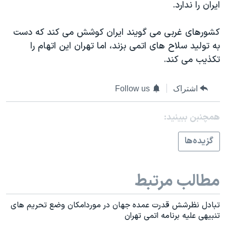
اسرائیل در جنگ
ايران را ندارد.
نرگس محمدی برنده جایزه نوبل صلح
کشورهای غربی می گويند ايران کوشش می کند که دست
همایش محافظه‌کاران آمریکا «سی‌پک»
به توليد سلاح های اتمی بزند، اما تهران اين اتهام را
صفحه‌های ویژه
تکذيب می کند.
سفر پرزیدنت ترامپ به چین
اشتراک
Follow us
همچنبن ببینید:
گزيده‌ها
مطالب مرتبط
تبادل نظرشش قدرت عمده جهان در موردامکان وضع تحريم های
تنبيهی عليه برنامه اتمی تهران