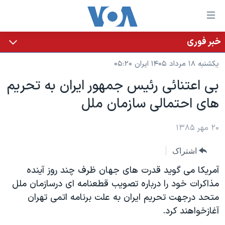
ینکهای
ابل
سترسی
خبر فوری
خانه
هش
یکشنبه ۱۸ مرداد ۱۴۰۵ ایران ۰۵:۲۰
نسخه سبک وب‌سایت
ه
بی اعتنائی رئيس جمهور ايران به تحريم
حتوای
موضوع ها
های احتمالی سازمان ملل
صلی
برنامه های تلویزیونی
ایران
هش
جدول برنامه ها
ه
۲۰ مهر ۱۳۸۵
آمریکا
فحه
صفحه‌های ویژه
جهان
اشتراک
صلی
فرکانس‌های صدای آمریکا
ورزشی
جام جهانی ۲۰۲۶
هش
آمريکا می گويد قدرت های جهان ظرف چند روز آينده
پخش رادیویی
ه
گزیده‌ها
عملیات خشم حماسی
مذاکرات خود را درباره تصويب قطعنامه ای درسازمان ملل
ستجو
متحد درجهت تحريم ايران به علت برنامه اتمی تهران
۲۵۰سالگی آمریکا
ویژه برنامه‌ها
یادگیری زبان انگلیسی
آغازخواهند کرد.
ویدیوها
بایگانی برنامه‌های تلویزیونی