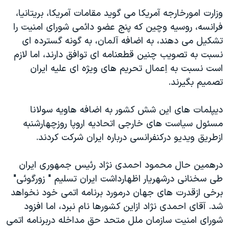
دنبال کنید
مستندها
فرهنگ و زندگی
وزارت امورخارجه آمريکا می گويد مقامات آمريکا، بريتانيا،
فرانسه، روسيه وچين که پنج عضو دائمی شورای امنيت را
حقوق شهروندی
انتخابات ریاست جمهوری آمریکا ۲۰۲۴
تشکيل می دهند، به اضافه آلمان، به گونه گسترده ای
اقتصادی
حمله جمهوری اسلامی به اسرائیل
نسبت به تصويب چنين قطعنامه ای توافق دارند، اما لازم
رمز مهسا
علم و فناوری
است نسبت به اِعمال تحريم های ويژه ای عليه ايران
زبانهای مختلف
تصميم بگيرند.
اسرائیل در جنگ
ورزش زنان در ایران
گالری عکس
اعتراضات زن، زندگی، آزادی
ديپلمات های اين شش کشور به اضافه هاويه سولانا
آرشیو پخش زنده
مجموعه مستندهای دادخواهی
مسئول سياست های خارجی اتحاديه اروپا روزچهارشنبه
ازطريق ويديو درکنفرانسی درباره ايران شرکت کردند.
تریبونال مردمی آبان ۹۸
دادگاه حمید نوری
درهمين حال محمود احمدی نژاد رئيس جمهوری ايران
چهل سال گروگان‌گیری
طی سخنانی درشهريار اظهارداشت ايران تسليم " زورگوئی"
برخی ازقدرت های جهان درمورد برنامه اتمی خود نخواهد
قانون شفافیت دارائی کادر رهبری ایران
شد. آقای احمدی نژاد ازاين کشورها نام نبرد، اما افزود
اعتراضات مردمی آبان ۹۸
شورای امنيت سازمان ملل متحد حق مداخله دربرنامه اتمی