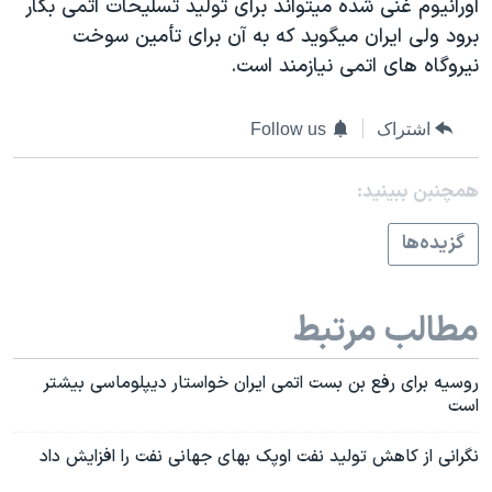
اورانيوم غنی شده ميتواند برای توليد تسليحات اتمی بکار
برود ولی ايران ميگويد که به آن برای تأمين سوخت
نيروگاه های اتمی نيازمند است.
اشتراک
Follow us
همچنبن ببینید:
گزيده‌ها
مطالب مرتبط
روسيه برای رفع بن بست اتمی ايران خواستار ديپلوماسی بيشتر
است
نگرانی از کاهش توليد نفت اوپک بهای جهانی نفت را افزايش داد