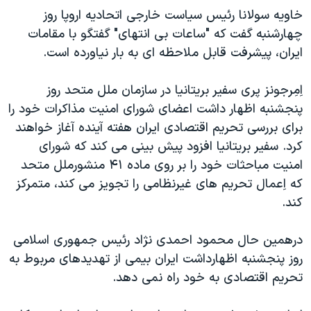
اسرائیل در جنگ
خاويه سولانا رئيس سياست خارجی اتحاديه اروپا روز
نرگس محمدی برنده جایزه نوبل صلح
چهارشنبه گفت که "ساعات بی انتهای" گفتگو با مقامات
ايران، پيشرفت قابل ملاحظه ای به بار نياورده است.
همایش محافظه‌کاران آمریکا «سی‌پک»
صفحه‌های ویژه
اِمِرجونز پری سفير بريتانيا در سازمان ملل متحد روز
سفر پرزیدنت ترامپ به چین
پنجشنبه اظهار داشت اعضای شورای امنيت مذاکرات خود را
برای بررسی تحريم اقتصادی ايران هفته آينده آغاز خواهند
کرد. سفير بريتانيا افزود پيش بينی می کند که شورای
امنيت مباحثات خود را بر روی ماده ۴۱ منشورملل متحد
که اِعمال تحريم های غيرنظامی را تجويز می کند، متمرکز
کند.
درهمين حال محمود احمدی نژاد رئيس جمهوری اسلامی
روز پنجشنبه اظهارداشت ايران بيمی از تهديدهای مربوط به
تحريم اقتصادی به خود راه نمی دهد.