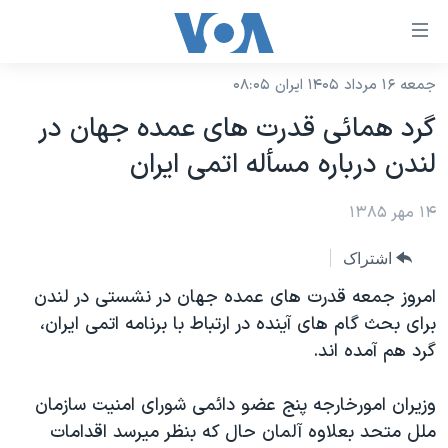
ینکهای
ابل
سترسی
جمعه ۱۶ مرداد ۱۴۰۵ ایران ۰۸:۰۵
خانه
هش
گرد همائی قدرت های عمده جهان در
نسخه سبک وب‌سایت
ه
لندن درباره مسأله اتمی ايران
حتوای
موضوع ها
صلی
۱۴ مهر ۱۳۸۵
برنامه های تلویزیونی
ایران
هش
جدول برنامه ها
ه
آمریکا
اشتراک
فحه
صفحه‌های ویژه
جهان
امروز جمعه قدرت های عمده جهان در نشستی در لندن
صلی
فرکانس‌های صدای آمریکا
برای بحث گام های آينده در ارتباط با برنامه اتمی ايران،
ورزشی
جام جهانی ۲۰۲۶
هش
گرد هم آمده اند.
پخش رادیویی
ه
گزیده‌ها
عملیات خشم حماسی
ستجو
۲۵۰سالگی آمریکا
ویژه برنامه‌ها
وزيران امورخارجه پنج عضو دائمی شورای امنيت سازمان
یادگیری زبان انگلیسی
ملل متحد بعلاوه آلمان حال که بنظر ميرسد اقدامات
ویدیوها
بایگانی برنامه‌های تلویزیونی