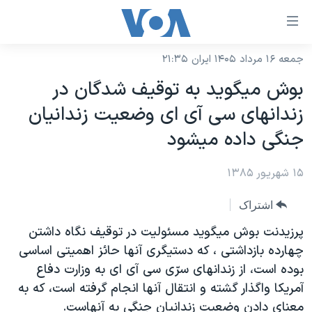
ینکهای
ابل
سترسی
جمعه ۱۶ مرداد ۱۴۰۵ ایران ۲۱:۳۵
خانه
هش
بوش ميگويد به توقيف شدگان در
نسخه سبک وب‌سایت
ه
زندانهای سی آی ای وضعيت زندانيان
حتوای
موضوع ها
جنگی داده ميشود
صلی
برنامه های تلویزیونی
ایران
هش
۱۵ شهریور ۱۳۸۵
جدول برنامه ها
ه
آمریکا
فحه
صفحه‌های ویژه
جهان
اشتراک
صلی
فرکانس‌های صدای آمریکا
ورزشی
جام جهانی ۲۰۲۶
پرزيدنت بوش ميگويد مسئوليت در توقيف نگاه داشتن
هش
پخش رادیویی
چهارده بازداشتی ، که دستيگری آنها حائز اهميتی اساسی
ه
گزیده‌ها
عملیات خشم حماسی
بوده است، از زندانهای سرّی سی آی ای به وزارت دفاع
ستجو
۲۵۰سالگی آمریکا
ویژه برنامه‌ها
یادگیری زبان انگلیسی
آمريکا واگذار گشته و انتقال آنها انجام گرفته است، که به
ویدیوها
بایگانی برنامه‌های تلویزیونی
معنای دادن وضعيت زندانيان جنگی به آنهاست.