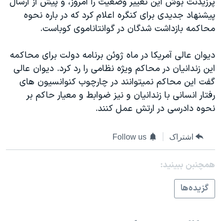
پرزيدنت بوش اين تغيير وضعيت را امروز، و پيش از ارسال
اسرائیل در جنگ
پيشنهاد جديدی برای کنگره اعلام کرد که در باره نحوه
نرگس محمدی برنده جایزه نوبل صلح
محاکمه بازداشت شدگان در گوانتاناموی کوباست.
همایش محافظه‌کاران آمریکا «سی‌پک»
ديوان عالی آمريکا در ماه ژوئن برنامه دولت برای محاکمه
صفحه‌های ویژه
اين زندانيان در محاکم ويژه نظامی را رد کرد. ديوان عالی
سفر پرزیدنت ترامپ به چین
گفت اين محاکم نميتوانند در چارچوب کنوانسيون های
رفتار انسانی با زندانيان و نيز ضوابط و معيار حاکم بر
نحوه دادرسی در ارتش عمل کنند.
اشتراک
Follow us
همچنبن ببینید:
گزيده‌ها