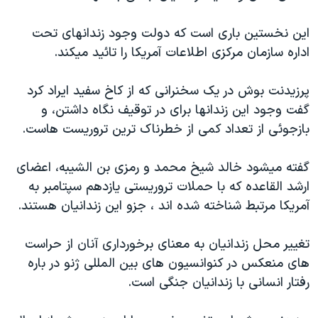
دنبال کنید
مستندها
فرهنگ و زندگی
اين نخستين باری است که دولت وجود زندانهای تحت
حقوق شهروندی
انتخابات ریاست جمهوری آمریکا ۲۰۲۴
اداره سازمان مرکزی اطلاعات آمريکا را تائيد ميکند.
اقتصادی
حمله جمهوری اسلامی به اسرائیل
پرزيدنت بوش در يک سخنرانی که از کاخ سفيد ايراد کرد
رمز مهسا
علم و فناوری
زبانهای مختلف
گفت وجود اين زندانها برای در توقيف نگاه داشتن، و
اسرائیل در جنگ
ورزش زنان در ایران
بازجوئی از تعداد کمی از خطرناک ترين تروريست هاست.
گالری عکس
اعتراضات زن، زندگی، آزادی
گفته ميشود خالد شيخ محمد و رمزی بن الشيبه، اعضای
آرشیو پخش زنده
مجموعه مستندهای دادخواهی
ارشد القاعده که با حملات تروريستی يازدهم سپتامبر به
تریبونال مردمی آبان ۹۸
آمريکا مرتبط شناخته شده اند ، جزو اين زندانيان هستند.
دادگاه حمید نوری
تغيير محل زندانيان به معنای برخورداری آنان از حراست
چهل سال گروگان‌گیری
های منعکس در کنوانسيون های بين المللی ژنو در باره
قانون شفافیت دارائی کادر رهبری ایران
رفتار انسانی با زندانيان جنگی است.
اعتراضات مردمی آبان ۹۸