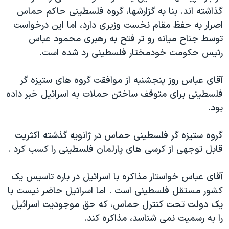
اسرائیل در جنگ
گذاشته اند. بنا به گزارشها، گروه فلسطينی حاکم حماس
نرگس محمدی برنده جایزه نوبل صلح
اصرار به حفظ مقام نخست وزيری دارد، اما اين درخواست
توسط جناح ميانه رو تر فتح به رهبری محمود عباس
همایش محافظه‌کاران آمریکا «سی‌پک»
رئيس حکومت خودمختار فلسطينی رد شده است.
صفحه‌های ویژه
سفر پرزیدنت ترامپ به چین
آقای عباس روز پنجشنبه از موافقت گروه های ستيزه گر
فلسطينی برای متوقف ساختن حملات به اسرائيل خبر داده
بود.
گروه ستيزه گر فلسطينی حماس در ژانويه گذشته اکثريت
قابل توجهی از کرسی های پارلمان فلسطينی را کسب کرد .
آقای عباس خواستار مذاکره با اسرائيل در باره تاسيس يک
کشور مستقل فلسطينی است . اما اسرائيل حاضر نيست با
يک دولت تحت کنترل حماس، که حق موجوديت اسرائيل
را به رسميت نمی شناسد، مذاکره کند.