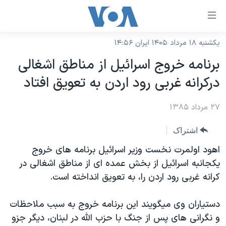
ینکهای
ابل
سترسی
یکشنبه ۱۸ مرداد ۱۴۰۵ ایران ۱۴:۵۶
خانه
هش
برنامه خروج اسرائيل از مناطق اشغالی
نسخه سبک وب‌سایت
ه
درکرانه غربی رود اردن به تعويق افتاد
حتوای
موضوع ها
صلی
۲۷ مرداد ۱۳۸۵
برنامه های تلویزیونی
ایران
هش
جدول برنامه ها
ه
آمریکا
اشتراک
فحه
صفحه‌های ویژه
جهان
اهود اولمرت نخست وزير اسرائيل برنامه های خروج
صلی
فرکانس‌های صدای آمریکا
يکجانبه اسرائيل از بخش عمده ای از مناطق اشغالی در
ورزشی
جام جهانی ۲۰۲۶
هش
کرانه غربی رود اردن را، به تعويق انداخته است.
پخش رادیویی
ه
گزیده‌ها
عملیات خشم حماسی
ستجو
۲۵۰سالگی آمریکا
ویژه برنامه‌ها
دستياران وی ميگويند اين برنامه خروج به سبب ملاحظات
یادگیری زبان انگلیسی
و نگرانی های پس از جنگ با حزب الله در لبنان، ديگر جزو
ویدیوها
بایگانی برنامه‌های تلویزیونی