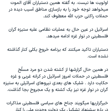
اولويت ها نيست. به گفته همين دستياران آقای الموت
دنبال کنید
مستندها
فرهنگ و زندگی
ميخواهد توجه خود را به بازسازی مناطق آسيب ديده در
حقوق شهروندی
انتخابات ریاست جمهوری آمریکا ۲۰۲۴
حملات راکتی حزب الله معطوف کند.
اقتصادی
حمله جمهوری اسلامی به اسرائیل
اسرائيل در عين حال به عمليات نظامی عليه ستيزه گران
رمز مهسا
علم و فناوری
فلسطينی در نوار غزه ادامه ميدهد.
زبانهای مختلف
اسرائیل در جنگ
ورزش زنان در ایران
دستياران تاکيد ميکنند که برنامه خروج بکلی کنار گذاشته
گالری عکس
اعتراضات زن، زندگی، آزادی
نشده است.
آرشیو پخش زنده
مجموعه مستندهای دادخواهی
تریبونال مردمی آبان ۹۸
در همين حال گزارشها از کشته شدن دو مرد مسلّح
فلسطينی در حملات امروز اسرائيل در کرانه غربی و غزه
دادگاه حمید نوری
حکايت دارد . شليک های بعدی نيروهای اسرائيلی به ستيزه
چهل سال گروگان‌گیری
گران در نوار غزه نيز يک کشته و يک مجروح بجا گذاشت.
قانون شفافیت دارائی کادر رهبری ایران
خبرگزاريها ميگويند جناح های سياسی فلسطينی مذاکرات
اعتراضات مردمی آبان ۹۸
در باره پيشنهاد تشکيل يک دولت وحدت ملی را کنار