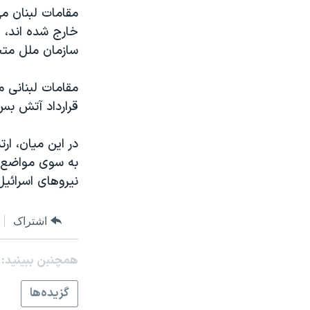
مستندها
فرهنگ و زندگی
مقامات لبنان می
حقوق شهروندی
انتخابات ریاست جمهوری آمریکا ۲۰۲۴
خارج شده اند، و
سازمان ملل متحد
اقتصادی
حمله جمهوری اسلامی به اسرائیل
رمز مهسا
علم و فناوری
مقامات لبنانی م
اسرائیل در جنگ
ورزش زنان در ایران
قرارداد آتش بس 
گالری عکس
اعتراضات زن، زندگی، آزادی
در این میان، ا
آرشیو پخش زنده
مجموعه مستندهای دادخواهی
به سوی مواضع اس
تریبونال مردمی آبان ۹۸
نیروهای اسرائیل
دادگاه حمید نوری
اشتراک
چهل سال گروگان‌گیری
قانون شفافیت دارائی کادر رهبری ایران
همچنبن ببینید:
اعتراضات مردمی آبان ۹۸
گزيده‌ها
اسرائیل در جنگ