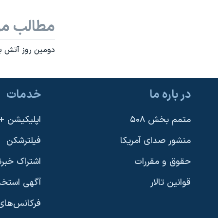
نرگس محمدی برنده جایزه نوبل صلح
مطالب مر
همایش محافظه‌کاران آمریکا «سی‌پک»
صفحه‌های ویژه
دومين روز آتش بس 
سفر پرزیدنت ترامپ به چین
در باره ما
خدمات
متمم بخش ۵۰۸
اپلیکیشن +VOA
منشور صدای آمریکا
فیلترشکن
حقوق و مقررات
اشتراک خبرن
قوانین تالار
آگهی استخد
فرکانس‌های 