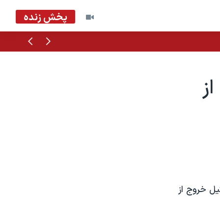
پخش زنده
قبلی
بعدی
از
یل خروج از