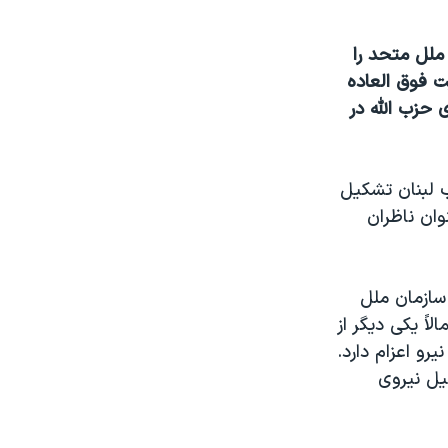
ملل متحد را
ت فوق العاده
 حزب الله در
ب لبنان تشکيل
 سرباز را بعنوان ناظران
. مقامات سازمان ملل
اً يکی ديگر از
 در جنوب لبنان خواهد بود، ميگويد ميتواند تا ۳۵۰۰ نفر نيرو اعزام دارد.
يل نيروی