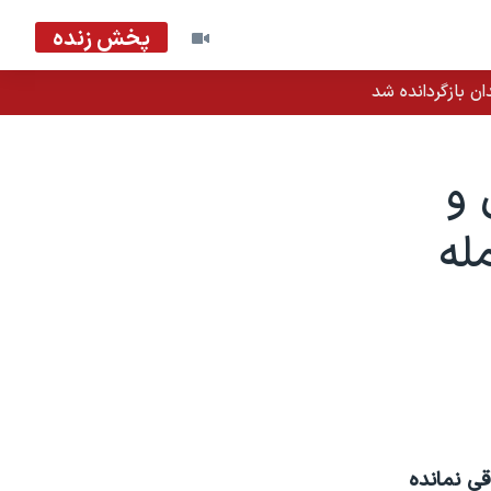
پخش زنده
ان بازگردانده شد
 و
له
ی نمانده