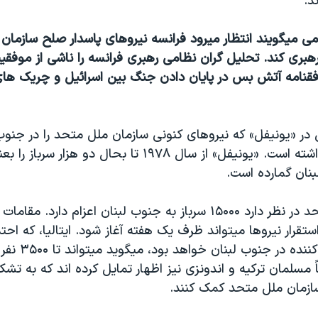
د.
ی ميگويند انتظار ميرود فرانسه نيروهای پاسدار صلح سازمان 
هبری کند. تحليل گران نظامی رهبری فرانسه را ناشی از موفقي
افقنامه آتش بس در پايان دادن جنگ بين اسرائيل و چريک های
در «يونيفل» که نيروهای کنونی سازمان ملل متحد را در جنو
ميدهد شرکت داشته است. «يونيفل» از سال ۱۹۷۸ تا بحال دو هزار
نان گمارده است.
سازمان ملل متحد در نظر دارد ۱۵۰۰۰ سرباز به جنوب لبنان اعزام دارد
قرار نيروها ميتواند ظرف يک هفته آغاز شود. ايتاليا، که احتمال
نيروهای شرکت کننده
مسلمان ترکيه و اندونزی نيز اظهار تمايل کرده اند که به تشک
ازمان ملل متحد کمک کنند.