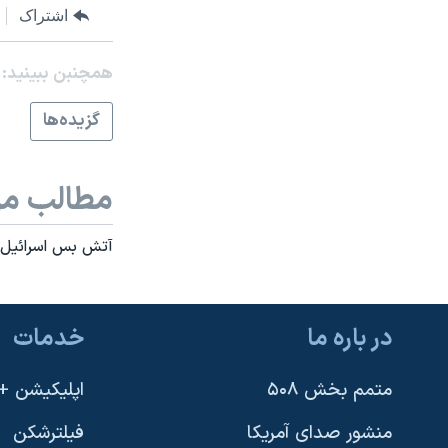
اشتراک
همچنبن ببینید:
گزيده‌ها
مطالب مر
آتش بس اسرائيل و
در باره ما
خدمات
متمم بخش ۵۰۸
اپلیکیشن +VOA
منشور صدای آمریکا
فیلترشکن