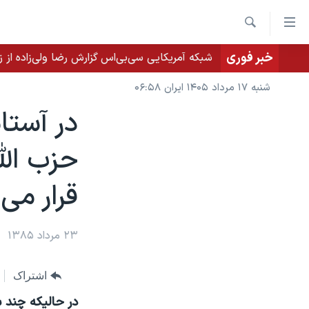
ینکهای
ابل
جستجو
سترسی
خبر فوری
شبکه آمریکایی سی‌بی‌‌اس گزارش رضا ولی‌زاده از ز
خانه
هش
نسخه سبک وب‌سایت
شنبه ۱۷ مرداد ۱۴۰۵ ایران ۰۶:۵۸
ه
موضوع ها
در آستا
حتوای
برنامه های تلویزیونی
صلی
ایران
حزب الل
هش
جدول برنامه ها
آمریکا
ه
قرار می
صفحه‌های ویژه
جهان
فحه
فرکانس‌های صدای آمریکا
صلی
ورزشی
جام جهانی ۲۰۲۶
هش
پخش رادیویی
۲۳ مرداد ۱۳۸۵
گزیده‌ها
عملیات خشم حماسی
ه
۲۵۰سالگی آمریکا
ویژه برنامه‌ها
ستجو
اشتراک
ویدیوها
بایگانی برنامه‌های تلویزیونی
در حاليکه چند 