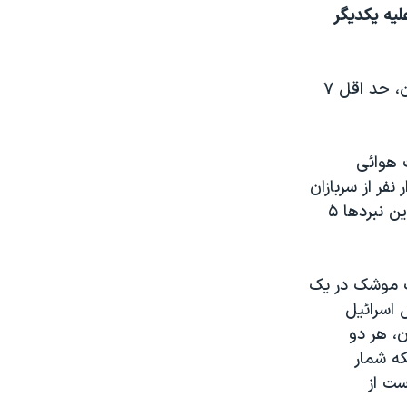
يه يکديگر
مقامات لبنانی ميگويند در حمله يکشنبه شب اسرائيل به دره بقاع در شرق لبنان، حد اقل ۷
 هوائی
فر از سربازان
اسرائيل عليه چريکهای حزب الله به جنگ زمينی پرداختند. اسرائيل ميگويد در اين نبردها ۵
ليک موشک در يک
 اسرائيل
، هر دو
که شمار
کلی دست از