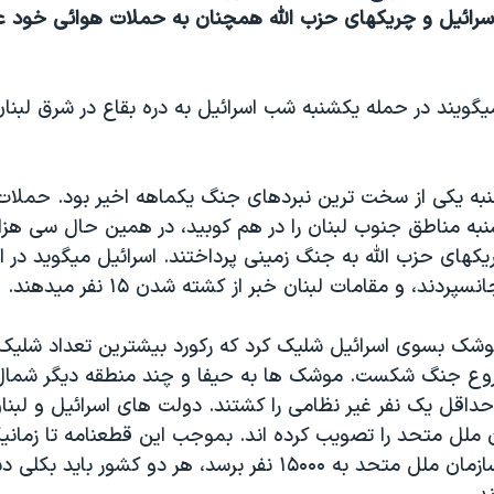
سرائيل و چريکهای حزب الله همچنان به حملات هوائی خود عل
به يکی از سخت ترين نبردهای جنگ يکماهه اخير بود. حملات
نبه مناطق جنوب لبنان را در هم کوبيد، در همين حال سی هزار ن
پردند، و مقامات لبنان خبر از کشته شدن ۱۵ نفر ميدهند.
 الله ۲۵۰ موشک بسوی اسرائيل شليک کرد که رکورد بيشترين تعداد ش
 شروع جنگ شکست. موشک ها به حيفا و چند منطقه ديگر شمال
داقل يک نفر غير نظامی را کشتند. دولت های اسرائيل و لبنان
 ملل متحد را تصويب کرده اند. بموجب اين قطعنامه تا زماني
پاسداران صلح سازمان ملل متحد به ۱۵۰۰۰ نفر برسد، هر دو کشور بايد ب