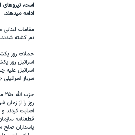
مستندها
فرهنگ و زندگی
است، نيروهای ا
حقوق شهروندی
انتخابات ریاست جمهوری آمریکا ۲۰۲۴
ادامه ميدهند.
اقتصادی
حمله جمهوری اسلامی به اسرائیل
رمز مهسا
علم و فناوری
نفر کشته شدند.
اسرائیل در جنگ
ورزش زنان در ایران
حملات روز يکشن
گالری عکس
اعتراضات زن، زندگی، آزادی
اسرائيل روز يکش
آرشیو پخش زنده
مجموعه مستندهای دادخواهی
تریبونال مردمی آبان ۹۸
سرباز اسرائيلی جانس
دادگاه حمید نوری
حزب
چهل سال گروگان‌گیری
روز را از زمان
قانون شفافیت دارائی کادر رهبری ایران
اصابت کردند و ح
قطعنامه سازمان
اعتراضات مردمی آبان ۹۸
اسرائیل در جنگ