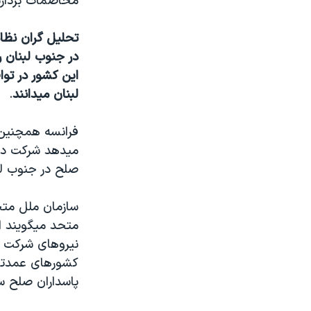
مخاصمات بردارن
نرگس محمدی برنده جایزه نوبل صلح
تحليل گران نظام
همایش محافظه‌کاران آمریکا «سی‌پک»
در جنوب لبنان ر
صفحه‌های ویژه
اين کشور در تو
سفر پرزیدنت ترامپ به چین
لبنان ميدانند
.
فرانسه همچنين 
صلح در جنوب لب
متحد ميگويند است
کشورهای عمدتاً 
پاسداران صلح س