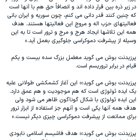
اسرائیل در جنگ
در زير ذره بين قرار داده اند و انصافاً حق هم با آنها است
نرگس محمدی برنده جایزه نوبل صلح
که چنين کنند قدر دانی می کنم، چون سوريه و ايران بانی
فعاليتهای حزب اله و مروج اين فعاليتها هستند. هدف
همایش محافظه‌کاران آمریکا «سی‌پک»
همه اين تلاشها ايجاد هرج و مرج و ترور است تا به اين
صفحه‌های ویژه
وسيله از پيشرفت دموکراسی جلوگيری بعمل آيد.»
سفر پرزیدنت ترامپ به چین
پرزيدنت بوش می گويد معضل بزرگ سده بيست و يکم
قيام در برابر تروريسم است.
پرزيدنت بوش می گويد:« اين آغاز کشمکشی طولانی عليه
يک ايده ئولوژی است که هم موجوديت و هم عمق دارد.
اين ايده ئولوژی با شکال گوناگون ظاهر می شود ولی
هدف همه آنها يکی است و آنهم جز استفاده از ابزار ترور
برای ممانعت از پيشرفت دموکراسی چيزی ديگر نيست.»
پرزيدنت بوش می گويد:« هدف فاشيسم اسلامی نابودی