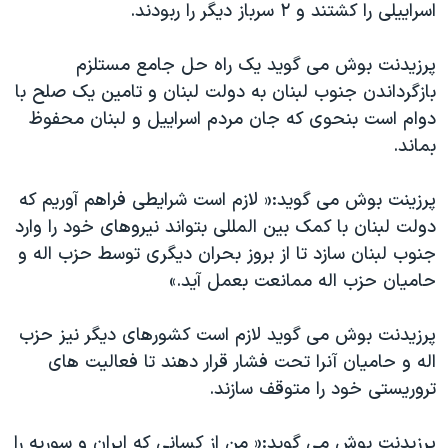
اسراييلی را کشتند و ۲ سرباز ديگر را ربودند.
دنبال کنید
مستندها
فرهنگ و زندگی
حقوق شهروندی
انتخابات ریاست جمهوری آمریکا ۲۰۲۴
پرزيدنت بوش می گويد يک راه حل جامع مستلزم
بازگرداندن جنوب لبنان به دولت لبنان و تامين يک صلح با
اقتصادی
حمله جمهوری اسلامی به اسرائیل
دوام است بنحوی که جان مردم اسراييل و لبنان محفوظ
رمز مهسا
علم و فناوری
بماند.
زبانهای مختلف
اسرائیل در جنگ
ورزش زنان در ایران
پرزينت بوش می گويد:« لازم است شرايطی فراهم آوريم که
گالری عکس
اعتراضات زن، زندگی، آزادی
دولت لبنان با کمک بين المللی بتواند نيروهای خود را وارد
آرشیو پخش زنده
مجموعه مستندهای دادخواهی
جنوب لبنان سازد تا از بروز بحران ديگری توسط حزب اله و
تریبونال مردمی آبان ۹۸
حاميان حزب اله ممانعت بعمل آيد.»
دادگاه حمید نوری
پرزيدنت بوش می گويد لازم است کشورهای ديگر نيز حزب
چهل سال گروگان‌گیری
اله و حاميان آنرا تحت فشار قرار دهند تا فعاليت های
قانون شفافیت دارائی کادر رهبری ایران
تروريستی خود را متوقف سازند.
اعتراضات مردمی آبان ۹۸
پرزيدنت بوش می گويد:« من از کسانی که ايران و سوريه را