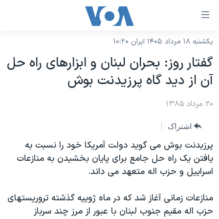
ینکهای
ابل
سترسی
یکشنبه ۱۸ مرداد ۱۴۰۵ ایران ۱۰:۲۰
خانه
هش
گفتار روز: بحران لبنان و ابزارهای راه حل
نسخه سبک وب‌سایت
ه
آن از ديد گاه پرزيدنت بوش
حتوای
موضوع ها
صلی
۲۰ مرداد ۱۳۸۵
برنامه های تلویزیونی
ایران
هش
جدول برنامه ها
ه
آمریکا
اشتراک
فحه
صفحه‌های ویژه
جهان
پرزيدنت بوش می گويد دولت آمريکا خود را نسبت به
صلی
فرکانس‌های صدای آمریکا
يافتن يک راه حل جامع برای پايان بخشيدن به منازعات
ورزشی
جام جهانی ۲۰۲۶
هش
اسراييل و حزب اله متعهد می داند.
پخش رادیویی
ه
گزیده‌ها
عملیات خشم حماسی
ستجو
۲۵۰سالگی آمریکا
ویژه برنامه‌ها
منازعات زمانی آغاز شد که در ماه ژوييه گذشته تروريستهای
یادگیری زبان انگلیسی
حزب اله مقيم جنوب لبنان با عبور از مرز چند سرباز
ویدیوها
بایگانی برنامه‌های تلویزیونی