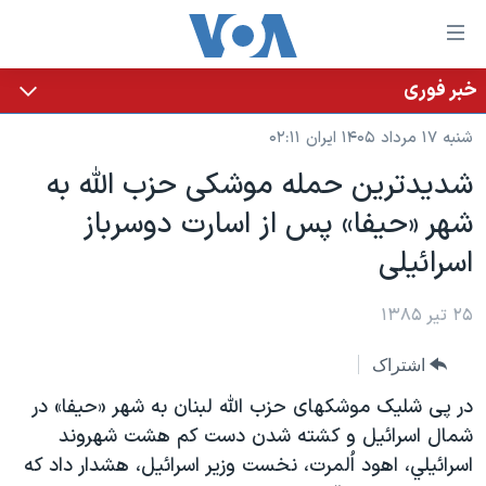
ینکهای
ابل
سترسی
خبر فوری
خانه
هش
شنبه ۱۷ مرداد ۱۴۰۵ ایران ۰۲:۱۱
نسخه سبک وب‌سایت
ه
شديدترين حمله موشکی حزب الله به
حتوای
موضوع ها
شهر «حيفا» پس از اسارت دوسرباز
صلی
برنامه های تلویزیونی
ایران
هش
اسرائيلی
جدول برنامه ها
ه
آمریکا
فحه
صفحه‌های ویژه
۲۵ تیر ۱۳۸۵
جهان
صلی
فرکانس‌های صدای آمریکا
ورزشی
جام جهانی ۲۰۲۶
هش
اشتراک
پخش رادیویی
ه
گزیده‌ها
عملیات خشم حماسی
در پی شليک موشکهای حزب الله لبنان به شهر «حيفا» در
ستجو
۲۵۰سالگی آمریکا
ویژه برنامه‌ها
شمال اسرائيل و کشته شدن دست کم هشت شهروند
یادگیری زبان انگلیسی
اسرائيلي، اهود اُلمرت، نخست وزير اسرائيل، هشدار داد که
ویدیوها
بایگانی برنامه‌های تلویزیونی