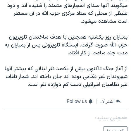
اسرائیل در جنگ
ميگويند آنها صدای انفجارهای متعدد را شنيده اند و دود
نرگس محمدی برنده جایزه نوبل صلح
غليظی از محلی که ستاد مرکزی حزب الله در آن مستقر
است مشاهده ميشود.
همایش محافظه‌کاران آمریکا «سی‌پک»
صفحه‌های ویژه
بمباران روز يکشنبه همچنين با هدف ساختمان تلويزيون
سفر پرزیدنت ترامپ به چین
حزب الله صورت گرفت. ايستگاه تلويزونی پس از بمباران به
مدت چند ساعت از کار افتاد.
از آغاز جنگ تاکنون بيش از يکصد نفر لبنانی که بيشتر آنها
شهروندان غير نظامی بوده اند جان باخته اند. شمار تلفات
غير نظاميان اسرائيلی دست کم دوازده نفر است.
اشتراک
Follow us
همچنبن ببینید: