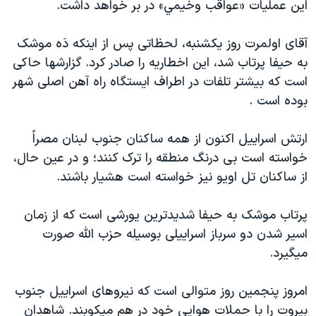
اين عمليات «عواقب وخيمي» در بر خواهد داشت.
دنبال کنید
مستندها
فرهنگ و زندگی
حقوق شهروندی
انتخابات ریاست جمهوری آمریکا ۲۰۲۴
آقای اولمرت روز يکشنبه، لحظاتی پس از اينکه دَه موشک
به حيفا پرتاب شد، اين اخطاريه را صادر کرد. گزارشها حاکی
اقتصادی
حمله جمهوری اسلامی به اسرائیل
است که بيشتر تلفات در اطراف ايستگاه راه آهن اصلی شهر
رمز مهسا
علم و فناوری
بوده است .
زبانهای مختلف
اسرائیل در جنگ
ورزش زنان در ایران
ارتش اسراييل اکنون از همه ساکنان جنوب لبنان مصراً
گالری عکس
اعتراضات زن، زندگی، آزادی
خواسته است بی درنگ منطقه را ترک کنند؛ و در عين حال،
آرشیو پخش زنده
مجموعه مستندهای دادخواهی
از ساکنان تل اويو نيز خواسته است هشيار باشند.
تریبونال مردمی آبان ۹۸
پرتاب موشک به حيفا شديدترين يورشی است که از زمان
دادگاه حمید نوری
اسير شدن دو سرباز اسراييلی بوسيله حزب الله صورت
چهل سال گروگان‌گیری
ميگيرد.
قانون شفافیت دارائی کادر رهبری ایران
امروز پنجمين روز متوالی است که نيروهای اسراييل جنوب
اعتراضات مردمی آبان ۹۸
بيروت را با حملات هوايی خود در هم ميکوبند. شاهدان