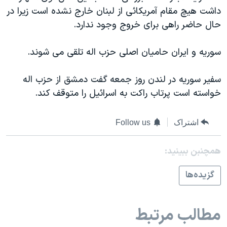
اسرائیل در جنگ
داشت هيچ مقام آمريکائی از لبنان خارج نشده است زيرا در
نرگس محمدی برنده جایزه نوبل صلح
حال حاضر راهی برای خروج وجود ندارد.
همایش محافظه‌کاران آمریکا «سی‌پک»
سوريه و ايران حاميان اصلی حزب اله تلقی می شوند.
صفحه‌های ویژه
سفر پرزیدنت ترامپ به چین
سفير سوريه در لندن روز جمعه گفت دمشق از حزب اله
خواسته است پرتاب راکت به اسرائيل را متوقف کند.
اشتراک
Follow us
همچنبن ببینید:
گزيده‌ها
مطالب مرتبط