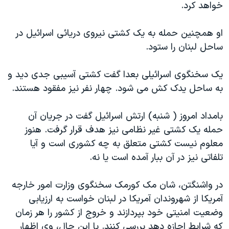
خواهد کرد.
دنبال کنید
مستندها
فرهنگ و زندگی
حقوق شهروندی
انتخابات ریاست جمهوری آمریکا ۲۰۲۴
او همچنين حمله به يک کشتی نيروی دريائی اسرائيل در
ساحل لبنان را ستود.
اقتصادی
حمله جمهوری اسلامی به اسرائیل
رمز مهسا
علم و فناوری
يک سخنگوی اسرائيلی بعدا گفت کشتی آسيبی جدی ديد و
زبانهای مختلف
اسرائیل در جنگ
ورزش زنان در ایران
به ساحل يدک کش می شود. چهار نفر نيز مفقود هستند.
گالری عکس
اعتراضات زن، زندگی، آزادی
بامداد امروز ( شنبه) ارتش اسرائيل گفت در جريان آن
آرشیو پخش زنده
مجموعه مستندهای دادخواهی
حمله يک کشتی غير نظامی نيز هدف قرار گرفت. هنوز
تریبونال مردمی آبان ۹۸
معلوم نيست کشتی متعلق به چه کشوری است و آيا
تلفاتی نيز در آن ببار آمده است يا نه.
دادگاه حمید نوری
چهل سال گروگان‌گیری
در واشنگتن، شان مک کورمک سخنگوی وزارت امور خارجه
قانون شفافیت دارائی کادر رهبری ایران
آمريکا از شهروندان آمريکا در لبنان خواست به ارزيابی
وضعيت امنيتی خود بپردازند و خروج از کشور را هر زمان
اعتراضات مردمی آبان ۹۸
که شرايط اجازه دهد بررسی کنند. با اين حال، وی اظهار