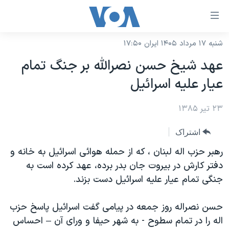
ینکهای
ابل
سترسی
شنبه ۱۷ مرداد ۱۴۰۵ ایران ۱۷:۵۰
خانه
هش
عهد شيخ حسن نصرالله بر جنگ تمام
نسخه سبک وب‌سایت
ه
عيار عليه اسرائيل
حتوای
موضوع ها
صلی
۲۳ تیر ۱۳۸۵
برنامه های تلویزیونی
ایران
هش
جدول برنامه ها
ه
آمریکا
اشتراک
فحه
صفحه‌های ویژه
جهان
رهبر حزب اله لبنان ، که از حمله هوائی اسرائيل به خانه و
صلی
فرکانس‌های صدای آمریکا
دفتر کارش در بيروت جان بدر برده، عهد کرده است به
ورزشی
جام جهانی ۲۰۲۶
هش
جنگی تمام عيار عليه اسرائيل دست بزند.
پخش رادیویی
ه
گزیده‌ها
عملیات خشم حماسی
ستجو
۲۵۰سالگی آمریکا
ویژه برنامه‌ها
حسن نصراله روز جمعه در پيامی گفت اسرائيل پاسخ حزب
یادگیری زبان انگلیسی
اله را در تمام سطوح - به شهر حيفا و ورای آن – احساس
ویدیوها
بایگانی برنامه‌های تلویزیونی