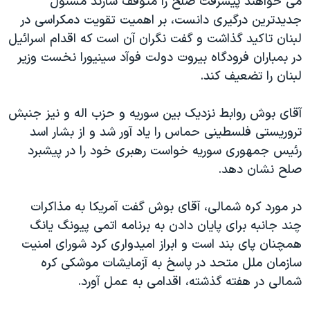
می خواهند پیشرفت صلح را متوقف سازند مسئول
دنبال کنید
مستندها
فرهنگ و زندگی
جدیدترین درگیری دانست، بر اهمیت تقویت دمکراسی در
لبنان تاکید گذاشت و گفت نگران آن است که اقدام اسرائیل
حقوق شهروندی
انتخابات ریاست جمهوری آمریکا ۲۰۲۴
در بمباران فرودگاه بیروت دولت فوآد سینیورا نخست وزیر
اقتصادی
حمله جمهوری اسلامی به اسرائیل
لبنان را تضعیف کند.
رمز مهسا
علم و فناوری
زبانهای مختلف
آقای بوش روابط نزدیک بین سوریه و حزب اله و نیز جنبش
اسرائیل در جنگ
ورزش زنان در ایران
تروریستی فلسطینی حماس را ياد آور شد و از بشار اسد
گالری عکس
اعتراضات زن، زندگی، آزادی
رئیس جمهوری سوریه خواست رهبری خود را در پیشبرد
آرشیو پخش زنده
مجموعه مستندهای دادخواهی
صلح نشان دهد.
تریبونال مردمی آبان ۹۸
در مورد کره شمالی، آقای بوش گفت آمریکا به مذاکرات
دادگاه حمید نوری
چند جانبه برای پایان دادن به برنامه اتمی پیونگ یانگ
چهل سال گروگان‌گیری
همچنان پای بند است و ابراز امیدواری کرد شورای امنیت
سازمان ملل متحد در پاسخ به آزمایشات موشکی کره
قانون شفافیت دارائی کادر رهبری ایران
شمالی در هفته گذشته، اقدامی به عمل آورد.
اعتراضات مردمی آبان ۹۸