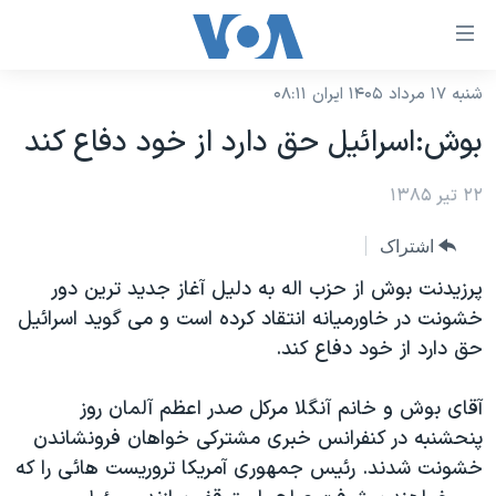
ینکهای
ابل
سترسی
شنبه ۱۷ مرداد ۱۴۰۵ ایران ۰۸:۱۱
خانه
هش
بوش:اسرائيل حق دارد از خود دفاع کند
نسخه سبک وب‌سایت
ه
حتوای
۲۲ تیر ۱۳۸۵
موضوع ها
صلی
برنامه های تلویزیونی
ایران
اشتراک
هش
جدول برنامه ها
ه
آمریکا
پرزیدنت بوش از حزب اله به دلیل آغاز جدید ترین دور
فحه
صفحه‌های ویژه
خشونت در خاورمیانه انتقاد کرده است و می گوید اسرائیل
جهان
صلی
حق دارد از خود دفاع کند.
فرکانس‌های صدای آمریکا
ورزشی
جام جهانی ۲۰۲۶
هش
پخش رادیویی
ه
گزیده‌ها
عملیات خشم حماسی
آقای بوش و خانم آنگلا مرکل صدر اعظم آلمان روز
ستجو
پنحشنبه در کنفرانس خبری مشترکی خواهان فرونشاندن
۲۵۰سالگی آمریکا
ویژه برنامه‌ها
یادگیری زبان انگلیسی
خشونت شدند. رئیس جمهوری آمریکا تروریست هائی را که
ویدیوها
بایگانی برنامه‌های تلویزیونی