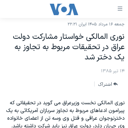
ینکهای
ابل
سترسی
جمعه ۱۶ مرداد ۱۴۰۵ ایران ۲۲:۲۱
خانه
هش
نوری المالکی خواستار مشارکت دولت
نسخه سبک وب‌سایت
ه
عراق در تحقيقات مربوط به تجاوز به
حتوای
موضوع ها
يک دختر شد
صلی
برنامه های تلویزیونی
ایران
هش
۱۴ تیر ۱۳۸۵
جدول برنامه ها
ه
آمریکا
فحه
صفحه‌های ویژه
جهان
اشتراک
صلی
فرکانس‌های صدای آمریکا
ورزشی
جام جهانی ۲۰۲۶
هش
پخش رادیویی
نوری المالکی نخست وزيرعراق می گويد در تحقيقاتی که
ه
گزیده‌ها
عملیات خشم حماسی
پيرامون ادعاهای مربوط به تجاوز سربازان آمريکائی به يک
ستجو
۲۵۰سالگی آمریکا
ویژه برنامه‌ها
یادگیری زبان انگلیسی
دخترنوجوان عراقی و قتل وی وسه تن از اعضای خانواده
ویدیوها
بایگانی برنامه‌های تلویزیونی
وی جريان دارد، دولت عراق نيز بايد شرکت داشته باشد.