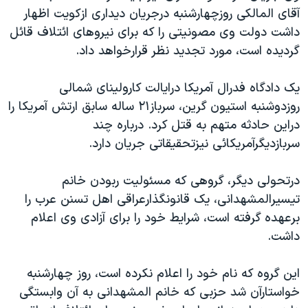
آقای المالکی روزچهارشنبه درجريان ديداری ازکويت اظهار
دنبال کنید
مستندها
فرهنگ و زندگی
داشت دولت وی مصونيتی را که برای نيروهای ائتلاف قائل
حقوق شهروندی
انتخابات ریاست جمهوری آمریکا ۲۰۲۴
گرديده است، مورد تجديد نظر قرارخواهد داد.
اقتصادی
حمله جمهوری اسلامی به اسرائیل
يک دادگاه فدرال آمريکا درايالت کارولينای شمالی
رمز مهسا
علم و فناوری
زبانهای مختلف
روزدوشنبه استيون گرين، سرباز۲۱ ساله سابق ارتش آمريکا را
اسرائیل در جنگ
ورزش زنان در ایران
دراين حادثه متهم به قتل کرد. درباره چند
گالری عکس
اعتراضات زن، زندگی، آزادی
سربازديگرآمريکائی نيزتحقيقاتی جريان دارد.
آرشیو پخش زنده
مجموعه مستندهای دادخواهی
درتحولی ديگر، گروهی که مسئوليت ربودن خانم
تریبونال مردمی آبان ۹۸
تيسيرالمشهدانی، يک قانونگذارعراقی اهل تسنن عرب را
دادگاه حمید نوری
برعهده گرفته است، شرايط خود را برای آزادی وی اعلام
داشت.
چهل سال گروگان‌گیری
قانون شفافیت دارائی کادر رهبری ایران
اين گروه که نام خود را اعلام نکرده است، روز چهارشنبه
اعتراضات مردمی آبان ۹۸
خواستارآن شد حزبی که خانم المشهدانی به آن وابستگی