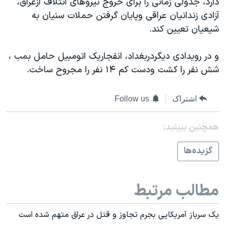
دارد، جدولی زمانی را برای خروج نيروهای ائتلاف ازعراق،
اسرائیل در جنگ
آزادی زندانيان عراقی وپايان گرفتن حملات سنيان به
نرگس محمدی برنده جایزه نوبل صلح
شيعيان تعيين کند.
همایش محافظه‌کاران آمریکا «سی‌پک»
و در رويدادی ديگردربغداد، انفجاريک اتومبيل حامل بمب ،
صفحه‌های ویژه
شش نفر را کشت ودست کم ۱۴ نفر را مجروح ساخت.
سفر پرزیدنت ترامپ به چین
اشتراک
Follow us
همچنبن ببینید:
گزيده‌ها
مطالب مرتبط
يک سرباز آمريکايی بجرم تجاوز و قتل در عراق متهم شده است