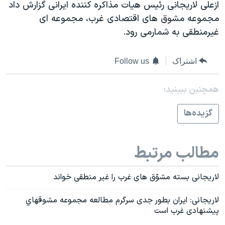
اسرائیل در جنگ
ازعلی لاريجانی رئيس هيات مذاکره کننده ايرانی گزارش داد
مجموعه مشوق های اقتصادی غرب، مجموعه ای
نرگس محمدی برنده جایزه نوبل صلح
غيرمنطقی به شمارمی رود.
همایش محافظه‌کاران آمریکا «سی‌پک»
صفحه‌های ویژه
اشتراک
Follow us
سفر پرزیدنت ترامپ به چین
همچنبن ببینید:
گزيده‌ها
مطالب مرتبط
لاريجانی بسته مشوّق های غرب را غير منطقی خواند
لاريجانی: ايران بطور جدی سرگرم مطالعه مجموعه مشوقهاي
پيشنهادی غرب است