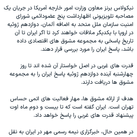
دنبال کنید
مستندها
فرهنگ و زندگی
نيکولاس برنز معاون وزارت امور خارجه آمريکا در جريان يک
مصاحبه تلويزيونی اظهارداشت پنج عضودائمی شورای
حقوق شهروندی
انتخابات ریاست جمهوری آمریکا ۲۰۲۴
امنيت سازمان ملل متحد به اضافه آلمان، دوازدهم ژوئيه
اقتصادی
حمله جمهوری اسلامی به اسرائیل
در اروپا با يکديگر ملاقات خواهند کرد تا اگر ايران تا آن
رمز مهسا
علم و فناوری
تاريخ پاسخی به مجموعه مشوق های اقتصادی داده
زبانهای مختلف
باشد، پاسخ ايران را مورد بررسی قرار دهند.
اسرائیل در جنگ
ورزش زنان در ایران
گالری عکس
اعتراضات زن، زندگی، آزادی
قدرت های غربی در اصل خواستار آن شده اند تا روز
آرشیو پخش زنده
مجموعه مستندهای دادخواهی
چهارشنبه آينده دوازدهم ژوئيه پاسخ ايران را به مجموعه
مشوق ها دريافت دارند.
تریبونال مردمی آبان ۹۸
دادگاه حمید نوری
هدف از ارائه مشوق ها، مهار فعاليت های اتمی حساس
چهل سال گروگان‌گیری
تهران است. ايران گفته است که تا بيست و دوم ماه اوت
پيشنهاد قدرت های غربی را پاسخ خواهد داد.
قانون شفافیت دارائی کادر رهبری ایران
اعتراضات مردمی آبان ۹۸
در همين حال، خبرگزاری نيمه رسمی مهر در ايران به نقل