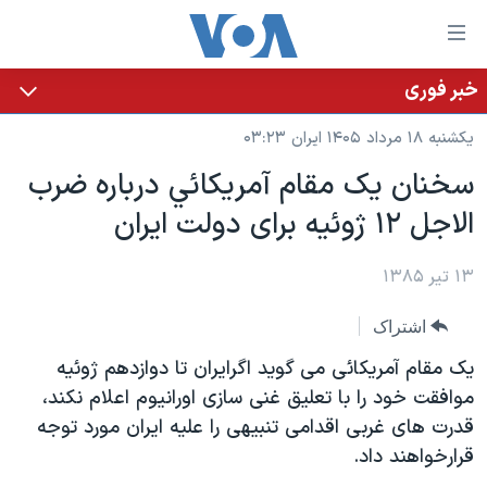
ینکهای
ابل
سترسی
خبر فوری
خانه
هش
یکشنبه ۱۸ مرداد ۱۴۰۵ ایران ۰۳:۲۳
نسخه سبک وب‌سایت
ه
سخنان يک مقام آمريکائي درباره ضرب
حتوای
موضوع ها
الاجل ١٢ ژوئيه برای دولت ايران
صلی
برنامه های تلویزیونی
ایران
هش
جدول برنامه ها
ه
۱۳ تیر ۱۳۸۵
آمریکا
فحه
صفحه‌های ویژه
جهان
اشتراک
صلی
فرکانس‌های صدای آمریکا
ورزشی
جام جهانی ۲۰۲۶
هش
يک مقام آمريکائی می گويد اگرايران تا دوازدهم ژوئيه
پخش رادیویی
ه
گزیده‌ها
عملیات خشم حماسی
موافقت خود را با تعليق غنی سازی اورانيوم اعلام نکند،
ستجو
قدرت های غربی اقدامی تنبيهی را عليه ايران مورد توجه
۲۵۰سالگی آمریکا
ویژه برنامه‌ها
یادگیری زبان انگلیسی
قرارخواهند داد.
ویدیوها
بایگانی برنامه‌های تلویزیونی