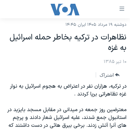
ینکهای
ابل
سترسی
دوشنبه ۱۹ مرداد ۱۴۰۵ ایران ۱۴:۴۵
خانه
هش
نظاهرات در ترکيه بخاطر حمله اسرائيل
نسخه سبک وب‌سایت
ه
به غزه
حتوای
موضوع ها
صلی
۱۰ تیر ۱۳۸۵
برنامه های تلویزیونی
ایران
هش
جدول برنامه ها
ه
آمریکا
اشتراک
فحه
صفحه‌های ویژه
جهان
در ترکيه، هزاران نفر در اعتراض به هجوم اسرائيل به نوار
صلی
فرکانس‌های صدای آمریکا
غزه تظاهراتی برپا کردند .
ورزشی
جام جهانی ۲۰۲۶
هش
پخش رادیویی
ه
گزیده‌ها
عملیات خشم حماسی
معترضين روز جمعه در ميدانی در مقابل مسجد بايزيد در
ستجو
۲۵۰سالگی آمریکا
ویژه برنامه‌ها
استانبول جمع شدند، عليه اسرائيل شعار دادند و پرچم
یادگیری زبان انگلیسی
های آنرا آتش زدند. برخی بيرق هائی در دست داشتند که
ویدیوها
بایگانی برنامه‌های تلویزیونی