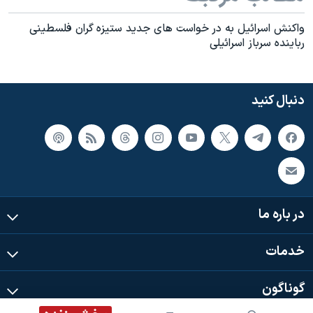
اسرائیل در جنگ
واکنش اسرائيل به در خواست های جديد ستيزه گران فلسطينی
نرگس محمدی برنده جایزه نوبل صلح
رباينده سرباز اسرائيلی
همایش محافظه‌کاران آمریکا «سی‌پک»
صفحه‌های ویژه
دنبال کنید
سفر پرزیدنت ترامپ به چین
در باره ما
خدمات
گوناگون