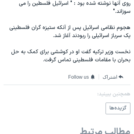
روی آنها نوشته شده بود : " اسرائيل فلسطين را می
دنبال کنید
مستندها
فرهنگ و زندگی
سوزاند."
حقوق شهروندی
انتخابات ریاست جمهوری آمریکا ۲۰۲۴
هجوم نظامی اسرائيل پس از آنکه ستيزه گران فلسطينی
اقتصادی
حمله جمهوری اسلامی به اسرائیل
يک سرباز اسرائيلی را ربودند آغاز شد.
رمز مهسا
علم و فناوری
زبانهای مختلف
اسرائیل در جنگ
ورزش زنان در ایران
نخست وزير ترکيه گفت او در کوششی برای کمک به حل
بحران با مقامات فلسطينی تماس گرفت.
گالری عکس
اعتراضات زن، زندگی، آزادی
آرشیو پخش زنده
مجموعه مستندهای دادخواهی
اشتراک
Follow us
تریبونال مردمی آبان ۹۸
دادگاه حمید نوری
همچنبن ببینید:
چهل سال گروگان‌گیری
گزيده‌ها
قانون شفافیت دارائی کادر رهبری ایران
اعتراضات مردمی آبان ۹۸
مطالب مرتبط