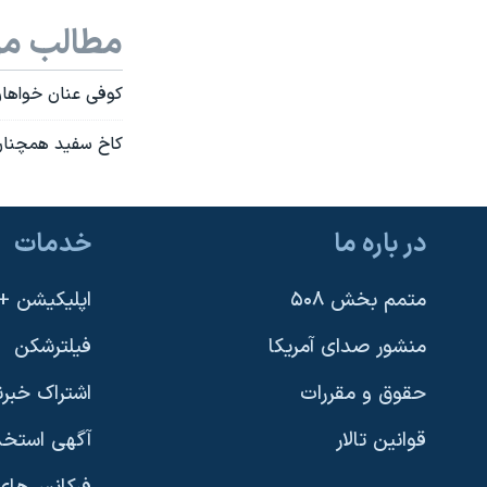
نرگس محمدی برنده جایزه نوبل صلح
مطالب مر
همایش محافظه‌کاران آمریکا «سی‌پک»
کوفی عنان خواهان
صفحه‌های ویژه
کاخ سفيد همچنان 
سفر پرزیدنت ترامپ به چین
در باره ما
خدمات
متمم بخش ۵۰۸
اپلیکیشن +VOA
منشور صدای آمریکا
فیلترشکن
حقوق و مقررات
اشتراک خبرن
قوانین تالار
آگهی استخد