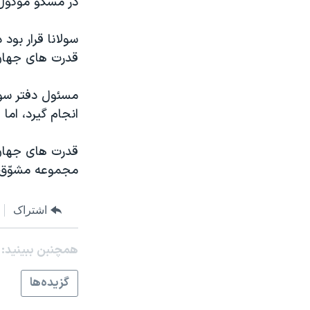
در مسکو موکول
مستندها
فرهنگ و زندگی
حقوق شهروندی
انتخابات ریاست جمهوری آمریکا ۲۰۲۴
سولانا قرار بود
اقتصادی
حمله جمهوری اسلامی به اسرائیل
قدرت های جهان در
رمز مهسا
علم و فناوری
مسئول دفتر سولا
اسرائیل در جنگ
ورزش زنان در ایران
انجام گيرد، اما
گالری عکس
اعتراضات زن، زندگی، آزادی
قدرت های جهان 
آرشیو پخش زنده
مجموعه مستندهای دادخواهی
مجموعه مشوّق ه
تریبونال مردمی آبان ۹۸
دادگاه حمید نوری
اشتراک
چهل سال گروگان‌گیری
همچنبن ببینید:
قانون شفافیت دارائی کادر رهبری ایران
اعتراضات مردمی آبان ۹۸
گزيده‌ها
اسرائیل در جنگ