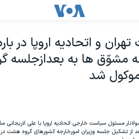
تهران و اتحاديه اروپا در باره
مشوّق ها به بعدازجلسه گر
وکول شد
لانار مسئول سياست خارجی اتحاديه اروپا با علی لاريجانی مذا
بعد از تشکيل جلسه وزيران امورخارجه کشورهای گروه هشت در ا