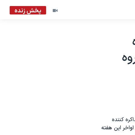
پخش زنده
وه
کره کننده
واخر اين هفته