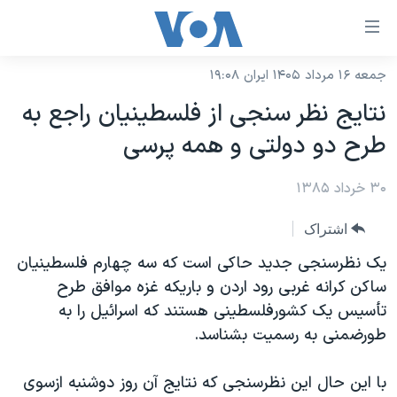
ینکهای
ابل
سترسی
جمعه ۱۶ مرداد ۱۴۰۵ ایران ۱۹:۰۸
خانه
هش
نتايج نظر سنجی از فلسطينيان راجع به
نسخه سبک وب‌سایت
ه
طرح دو دولتی و همه پرسی
حتوای
موضوع ها
صلی
۳۰ خرداد ۱۳۸۵
برنامه های تلویزیونی
ایران
هش
جدول برنامه ها
ه
آمریکا
اشتراک
فحه
صفحه‌های ویژه
جهان
يک نظرسنجی جديد حاکی است که سه چهارم فلسطينيان
صلی
فرکانس‌های صدای آمریکا
ساکن کرانه غربی رود اردن و باريکه غزه موافق طرح
ورزشی
جام جهانی ۲۰۲۶
هش
تأسيس يک کشورفلسطينی هستند که اسرائيل را به
پخش رادیویی
ه
گزیده‌ها
عملیات خشم حماسی
طورضمنی به رسميت بشناسد.
ستجو
۲۵۰سالگی آمریکا
ویژه برنامه‌ها
یادگیری زبان انگلیسی
با اين حال اين نظرسنجی که نتايج آن روز دوشنبه ازسوی
ویدیوها
بایگانی برنامه‌های تلویزیونی