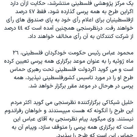
يک مرکز پژوهشی فلسطينی منتشرشد، حکايت ازآن دارد
دنبال کنید
مستندها
فرهنگ و زندگی
اگراين طرح به همه پرسی گذارده شود، فقط ٤٧ درصد
حقوق شهروندی
انتخابات ریاست جمهوری آمریکا ۲۰۲۴
ازفلسطينيان برای اعلام رأی خود به پای صندوق های رأی
خواهند رفت. درنظرسنجی همچنين آمده است که ٤٤ درصد
اقتصادی
حمله جمهوری اسلامی به اسرائیل
از شرکت کنندگان به آن رأی مخالف خواهند داد.
رمز مهسا
علم و فناوری
زبانهای مختلف
اسرائیل در جنگ
ورزش زنان در ایران
محمود عباس رئيس حکومت خودگردان فلسطينی، ٢٦
ماه ژوئيه را به عنوان موعد برگزاری همه پرسی تعيين کرده
گالری عکس
اعتراضات زن، زندگی، آزادی
است و می گويد اگردولت فلسطينی تحت رهبری حماس
آرشیو پخش زنده
مجموعه مستندهای دادخواهی
طرح او را در مورد تاسيس کشورفلسطينی نپذيرد، همه
تریبونال مردمی آبان ۹۸
پرسی در هرحال در موعد مقرر برگزار خواهد شد.
دادگاه حمید نوری
خليل شيکاکی برگزارکننده نظرسنجی می گويد اکثر مردم
چهل سال گروگان‌گیری
اين طرح را آنگونه که هست ميپسندند و خواهان رفراندوم
قانون شفافیت دارائی کادر رهبری ایران
نيستند. وی ميگويد پيام نظرسنجی به آقای عباس اين
است که برگزاری همه پرسی را متوقف سازد، وپيام آن به
اعتراضات مردمی آبان ۹۸
حماس اين است که طرح را بپذيرد.