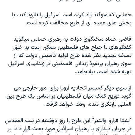
اسرائیل در جنگ
نرگس محمدی برنده جایزه نوبل صلح
حماس که سوگند ياد کرده است اسرائيل را نابود کند، با
بخش های عمده ای از طرح مخالفت کرده است.
همایش محافظه‌کاران آمریکا «سی‌پک»
صفحه‌های ویژه
قاضی حماد سخنگوی دولت به رهبری حماس ميگويد
سفر پرزیدنت ترامپ به چین
گفتگوهای با جناح های فلسطينی ممکن است به خلق
نسخه تجديد نظر شده طرح اوليه تأسيس دولت که از
سوی رهبران پرنفوذ زندانی فلسطينی در زندانهای اسرائيل
تهيه شده است، بيانجامد.
از سوی ديگر کميسر اتحاديه اروپا برای امور خارجی می
گويد توزيع کمک ميان فلسطينيان بر اساس يک طرح بين
المللی بازنگری شده، وقت خواهد گرفت.
"بنيتا فرارو والدنر" اين طرح را روز دوشنبه در بيت المقدس
در جريان ديداری با رهبران اسرائيل مورد بحث قرار داد. بر