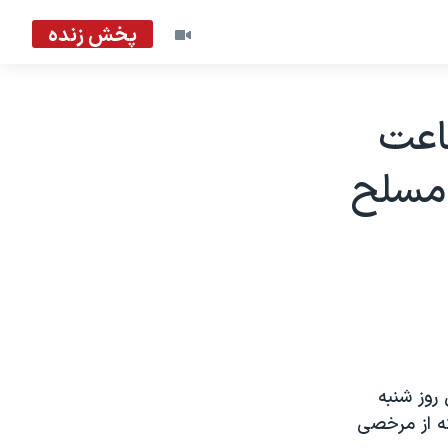
پخش زنده
اعت
رباز غير مسلح
نپال روز شنبه
که از مرخصی