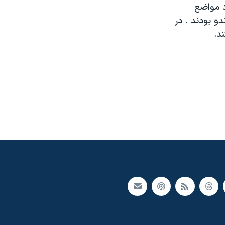
د مواضع
و بودند . در
د.