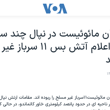
ن مائوئيست در نپال چند س
پس از اعلام آتش بس ۱۱ س
د
در نپال، شورشیان مائوئیست۱۱سرباز غیر مسلح را ربوده اند. مقامات ارتش 
ر ناحیه ای در حدود پانصد کیلومتری خاور کاتماندو، در حالی 