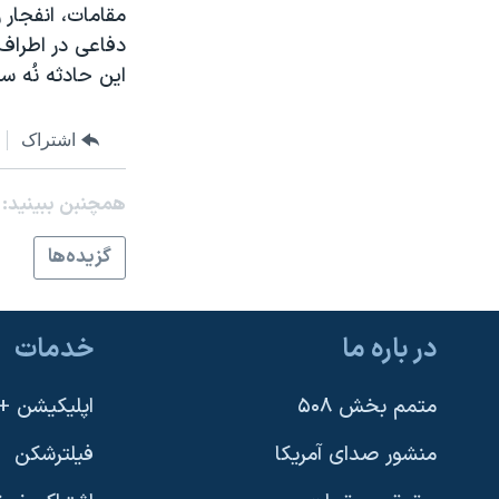
مقامات، انفجار 
نرگس محمدی برنده جایزه نوبل صلح
دفاعی در اطراف 
همایش محافظه‌کاران آمریکا «سی‌پک»
این حادثه نُه س
صفحه‌های ویژه
اشتراک
سفر پرزیدنت ترامپ به چین
همچنبن ببینید:
گزيده‌ها
در باره ما
خدمات
متمم بخش ۵۰۸
اپلیکیشن +VOA
منشور صدای آمریکا
فیلترشکن