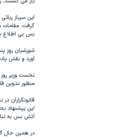
باز می گشتند، ر
مستندها
فرهنگ و زندگی
حقوق شهروندی
انتخابات ریاست جمهوری آمریکا ۲۰۲۴
این سرباز ربائ
اقتصادی
حمله جمهوری اسلامی به اسرائیل
گرفت. مقامات م
بس بی اطلاع بو
رمز مهسا
علم و فناوری
اسرائیل در جنگ
ورزش زنان در ایران
شورشیان روز پن
گالری عکس
اعتراضات زن، زندگی، آزادی
آورد و نقش پادش
آرشیو پخش زنده
مجموعه مستندهای دادخواهی
نخست وزیر روز 
تریبونال مردمی آبان ۹۸
منظور تدوین قا
دادگاه حمید نوری
قانونگزاران در 
چهل سال گروگان‌گیری
این پیشنهاد بحث
قانون شفافیت دارائی کادر رهبری ایران
آتش بس به تبادل
اعتراضات مردمی آبان ۹۸
در همين حال گز
اسرائیل در جنگ