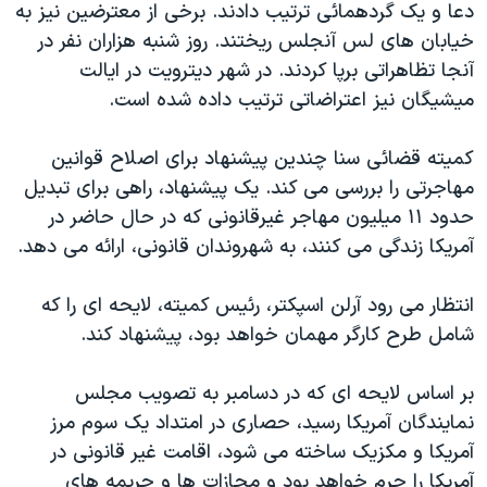
دعا و یک گردهمائی ترتیب دادند. برخی از معترضین نیز به
دنبال کنید
مستندها
فرهنگ و زندگی
خیابان های لس آنجلس ریختند. روز شنبه هزاران نفر در
حقوق شهروندی
انتخابات ریاست جمهوری آمریکا ۲۰۲۴
آنجا تظاهراتی برپا کردند. در شهر دیترویت در ایالت
میشیگان نیز اعتراضاتی ترتیب داده شده است.
اقتصادی
حمله جمهوری اسلامی به اسرائیل
رمز مهسا
علم و فناوری
کمیته قضائی سنا چندین پیشنهاد برای اصلاح قوانین
زبانهای مختلف
اسرائیل در جنگ
ورزش زنان در ایران
مهاجرتی را بررسی می کند. یک پیشنهاد، راهی برای تبدیل
حدود ۱۱ میلیون مهاجر غیرقانونی که در حال حاضر در
گالری عکس
اعتراضات زن، زندگی، آزادی
آمریکا زندگی می کنند، به شهروندان قانونی، ارائه می دهد.
آرشیو پخش زنده
مجموعه مستندهای دادخواهی
تریبونال مردمی آبان ۹۸
انتظار می رود آرلن اسپکتر، رئیس کمیته، لایحه ای را که
شامل طرح کارگر مهمان خواهد بود، پیشنهاد کند.
دادگاه حمید نوری
چهل سال گروگان‌گیری
بر اساس لایحه ای که در دسامبر به تصویب مجلس
قانون شفافیت دارائی کادر رهبری ایران
نمایندگان آمریکا رسید، حصاری در امتداد یک سوم مرز
آمریکا و مکزیک ساخته می شود، اقامت غیر قانونی در
اعتراضات مردمی آبان ۹۸
آمریکا را جرم خواهد بود و مجازات ها و جریمه های