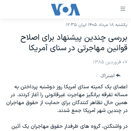
ینکهای
ابل
سترسی
یکشنبه ۱۸ مرداد ۱۴۰۵ ایران ۱۲:۳۵
خانه
هش
بررسی چندين پيشنهاد برای اصلاح
نسخه سبک وب‌سایت
ه
قوانين مهاجرتی در سنای آمريکا
حتوای
موضوع ها
صلی
۰۷ فروردین ۱۳۸۵
برنامه های تلویزیونی
ایران
هش
جدول برنامه ها
ه
آمریکا
اشتراک
فحه
صفحه‌های ویژه
جهان
اعضای یک کمیته سنای آمریکا روز دوشنبه پرداختن به
صلی
فرکانس‌های صدای آمریکا
مساله تفرقه برانگیز مهاجرت غیرقانونی را آغاز کردند. در
ورزشی
جام جهانی ۲۰۲۶
هش
همین حال تظاهر کنندگان برای حمایت از حقوق مهاجران
پخش رادیویی
ه
گزیده‌ها
عملیات خشم حماسی
در چندین شهر آمریکا جمع شدند.
ستجو
۲۵۰سالگی آمریکا
ویژه برنامه‌ها
یادگیری زبان انگلیسی
در واشنگتن، گروه های طرفدار حقوق مهاجران یک آئین
ویدیوها
بایگانی برنامه‌های تلویزیونی