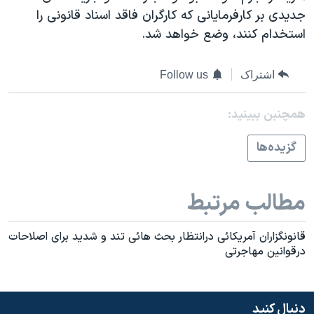
اسرائیل در جنگ
جدیدی بر کارفرمایانی که کارگران فاقد اسناد قانونی را
نرگس محمدی برنده جایزه نوبل صلح
استخدام کنند، وضع خواهد شد.
همایش محافظه‌کاران آمریکا «سی‌پک»
اشتراک
Follow us
صفحه‌های ویژه
سفر پرزیدنت ترامپ به چین
همچنبن ببینید:
گزيده‌ها
مطالب مرتبط
قانونگزاران آمريکائی درانتظار بحث هائی تند و شديد برای اصلاحات
درقوانين مهاجرتی
دنبال کنید