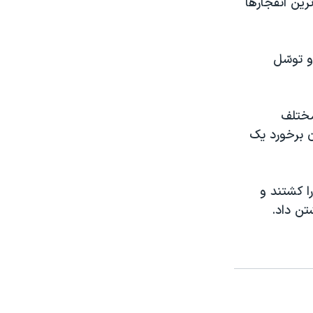
رين انفجارها
 توسّل
مختلف
 برخورد يک
ا کشتند و
تن داد.