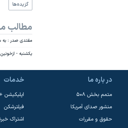
گزيده‌ها
نرگس محمدی برنده جایزه نوبل صلح
همایش محافظه‌کاران آمریکا «سی‌پک»
مطالب مر
صفحه‌های ویژه
سفر پرزیدنت ترامپ به چین
مقتدی صدر : به ست
يکشنبه - ازخونين 
در باره ما
خدمات
متمم بخش ۵۰۸
اپلیکیشن +VOA
منشور صدای آمریکا
فیلترشکن
حقوق و مقررات
اشتراک خبرن