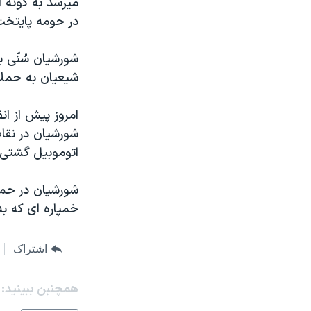
ميرسد به گونه ا
مستندها
فرهنگ و زندگی
در حومه پايتخت
حقوق شهروندی
انتخابات ریاست جمهوری آمریکا ۲۰۲۴
اقتصادی
حمله جمهوری اسلامی به اسرائیل
شورشيان سُنّی 
شيعيان به حملا
رمز مهسا
علم و فناوری
اسرائیل در جنگ
ورزش زنان در ایران
امروز پيش از ا
گالری عکس
اعتراضات زن، زندگی، آزادی
شورشيان در نقا
اتوموبيل گشتی 
آرشیو پخش زنده
مجموعه مستندهای دادخواهی
تریبونال مردمی آبان ۹۸
شورشيان در حمله
دادگاه حمید نوری
خمپاره ای که به
چهل سال گروگان‌گیری
اشتراک
قانون شفافیت دارائی کادر رهبری ایران
اعتراضات مردمی آبان ۹۸
همچنبن ببینید:
اسرائیل در جنگ