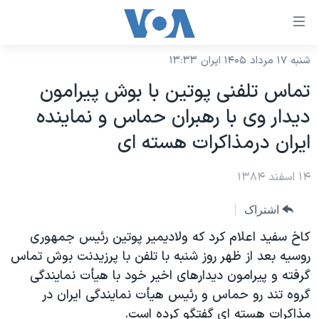
ینکهای
ابل
سترسی
شنبه ۱۷ مرداد ۱۴۰۵ ایران ۱۳:۳۳
خانه
هش
تماس تلفنی پوتين با بوش پيرامون
نسخه سبک وب‌سایت
ه
ديدار وی با رهبران حماس و نماينده
حتوای
موضوع ها
ايران درمذاکرات هسته ای
صلی
برنامه های تلویزیونی
ایران
هش
۱۴ اسفند ۱۳۸۴
جدول برنامه ها
ه
آمریکا
فحه
صفحه‌های ویژه
جهان
اشتراک
صلی
فرکانس‌های صدای آمریکا
ورزشی
جام جهانی ۲۰۲۶
کاخ سفيد اعلام کرد که ولاديمير پوتين رئيس جمهوری
هش
پخش رادیویی
روسيه بعد از ظهر روز شنبه با تلفن با پرزيدنت بوش تماس
ه
گزیده‌ها
عملیات خشم حماسی
گرفته و پيرامون ديدارهای اخير خود با هيأت نمايندگی
ستجو
۲۵۰سالگی آمریکا
ویژه برنامه‌ها
یادگیری زبان انگلیسی
گروه تند رو حماس و رئيس هيأت نمايندگی ايران در
ویدیوها
بایگانی برنامه‌های تلویزیونی
مذاکرات هسته ای گفتگو کرده است.