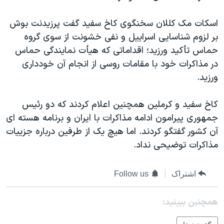
دنبال کنید
مستندها
فرهنگ و زندگی
اسکات مک کللان سخنگوی کاخ سفيد گفت پرزيدنت بوش
حقوق شهروندی
انتخابات ریاست جمهوری آمریکا ۲۰۲۴
بر لزوم شناسايی اسراييل و نفی خشونت از سوی گروه
اقتصادی
حمله جمهوری اسلامی به اسرائیل
حماس تأکيد ورزيد؛ اقداماتی که هيأت نمايندگی حماس
در مذاکرات خود با مقامات روسی از انجام آن خودداری
رمز مهسا
علم و فناوری
زبانهای مختلف
ورزيد.
اسرائیل در جنگ
ورزش زنان در ایران
گالری عکس
اعتراضات زن، زندگی، آزادی
کاخ سفيد و کرملين همچنين اعلام کردند که دو رئيس
جمهوری پيرامون ادامه مذاکرات با ايران و برنامه هسته ای
آرشیو پخش زنده
مجموعه مستندهای دادخواهی
آن کشور گفتگو کردند. اما هيچ يک از طرفين درباره جزييات
تریبونال مردمی آبان ۹۸
مذاکرات توضيحی نداد.
دادگاه حمید نوری
چهل سال گروگان‌گیری
اشتراک
Follow us
قانون شفافیت دارائی کادر رهبری ایران
همچنبن ببینید:
اعتراضات مردمی آبان ۹۸