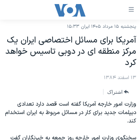
ینکهای
ابل
سترسی
پنجشنبه ۱۵ مرداد ۱۴۰۵ ایران ۱۵:۳۳
خانه
هش
آمريکا برای مسائل اختصاصی ايران يک
نسخه سبک وب‌سایت
ه
مرکز منطقه ای در دوبی تاسيس خواهد
حتوای
موضوع ها
کرد
صلی
برنامه های تلویزیونی
ایران
هش
۱۳ اسفند ۱۳۸۴
جدول برنامه ها
ه
آمریکا
فحه
صفحه‌های ویژه
جهان
اشتراک
صلی
فرکانس‌های صدای آمریکا
ورزشی
جام جهانی ۲۰۲۶
وزارت امور خارجه آمريکا گفته است قصد دارد تعدادی
هش
پخش رادیویی
ديپلمات جديد برای کار در مسائل مربوط به ايران استخدام
ه
گزیده‌ها
عملیات خشم حماسی
کند.
ستجو
۲۵۰سالگی آمریکا
ویژه برنامه‌ها
یادگیری زبان انگلیسی
ویدیوها
بایگانی برنامه‌های تلویزیونی
سخنگوی وزارت امور خارجه روز جمعه به خبرنگاران گفت