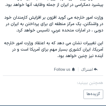
پيشبرد دمکراسی در ايران از جمله وظايف آنها خواهد بود.
دنبال کنید
مستندها
فرهنگ و زندگی
حقوق شهروندی
انتخابات ریاست جمهوری آمریکا ۲۰۲۴
وزارت امور خارجه می گويد افزون بر افزايش کارمندان خود
اقتصادی
حمله جمهوری اسلامی به اسرائیل
در واشنگتن، يک مرکز منطقه ای برای پرداختن به ايران در
دوبی ، در امارات متحده عربي، تاسيس خواهد کرد.
رمز مهسا
علم و فناوری
زبانهای مختلف
اسرائیل در جنگ
ورزش زنان در ایران
اين تغييرات نشان می دهد که به اعتقاد وزارت امور خارجه
گالری عکس
اعتراضات زن، زندگی، آزادی
آمريکا، ايران کشوری بسيار مهم برای آمريکا است و در
آينده نيز چنين خواهد بود.
آرشیو پخش زنده
مجموعه مستندهای دادخواهی
تریبونال مردمی آبان ۹۸
اشتراک
Follow us
دادگاه حمید نوری
چهل سال گروگان‌گیری
همچنبن ببینید:
قانون شفافیت دارائی کادر رهبری ایران
گزيده‌ها
اعتراضات مردمی آبان ۹۸